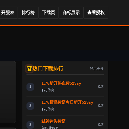
开服表
排行榜
下载页
商标展示
查看授权
热门下载排行
显示更多
1.76新开热血传523sy
1
0次
176传奇
1.76精品传奇今日新开523sy
2
0次
176传奇
弑神迷失传奇
3
0次
单职业传奇