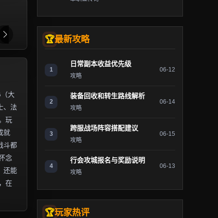
最新攻略
日常副本收益优先级
1
06-12
攻略
G（大
装备回收和转生路线解析
2
06-14
士、法
攻略
。玩
跨服战场阵容搭配建议
成就
3
06-15
攻略
战斗都
怀念
行会攻城报名与奖励说明
4
06-13
，还能
攻略
，在
玩家热评