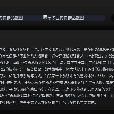
吸引着众多玩家的目光。这类私服游戏，顾名思义，是在传统MMORP
的特点便是将职业体系大幅简化，通常只保留或强化某一特定职业，如战
限可能。 单职业传奇私服之所以受到青睐，首先在于其高度的职业专注性
职业的技能研究、装备搭配与战术策略中，极大地提升了游戏的沉浸感和
玩法、优化升级系统等方式，为玩家带来前所未有的游戏体验，让每一次
情怀的寄托之地。许多玩家在原版游戏中或许因职业选择而留有遗憾，或是
旧梦、寻找归属感的绝佳场所。在这里，玩家不仅能找到志同道合的伙伴
单职业传奇私服以其独特的游戏机制、丰富的游戏内容以及浓厚的怀旧氛围
体验的选择，更是承载了无数玩家青春回忆与梦想的重要载体。