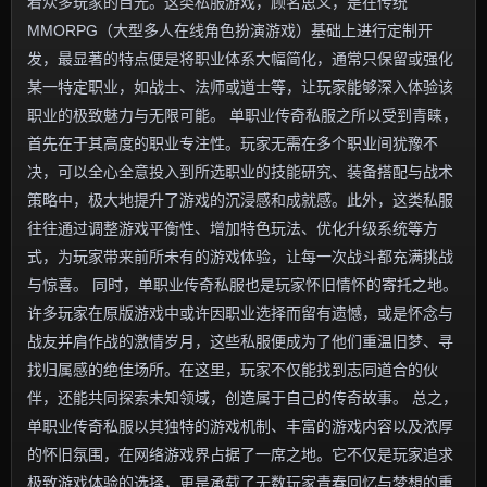
着众多玩家的目光。这类私服游戏，顾名思义，是在传统
MMORPG（大型多人在线角色扮演游戏）基础上进行定制开
发，最显著的特点便是将职业体系大幅简化，通常只保留或强化
某一特定职业，如战士、法师或道士等，让玩家能够深入体验该
职业的极致魅力与无限可能。 单职业传奇私服之所以受到青睐，
首先在于其高度的职业专注性。玩家无需在多个职业间犹豫不
决，可以全心全意投入到所选职业的技能研究、装备搭配与战术
策略中，极大地提升了游戏的沉浸感和成就感。此外，这类私服
往往通过调整游戏平衡性、增加特色玩法、优化升级系统等方
式，为玩家带来前所未有的游戏体验，让每一次战斗都充满挑战
与惊喜。 同时，单职业传奇私服也是玩家怀旧情怀的寄托之地。
许多玩家在原版游戏中或许因职业选择而留有遗憾，或是怀念与
战友并肩作战的激情岁月，这些私服便成为了他们重温旧梦、寻
找归属感的绝佳场所。在这里，玩家不仅能找到志同道合的伙
伴，还能共同探索未知领域，创造属于自己的传奇故事。 总之，
单职业传奇私服以其独特的游戏机制、丰富的游戏内容以及浓厚
的怀旧氛围，在网络游戏界占据了一席之地。它不仅是玩家追求
极致游戏体验的选择，更是承载了无数玩家青春回忆与梦想的重