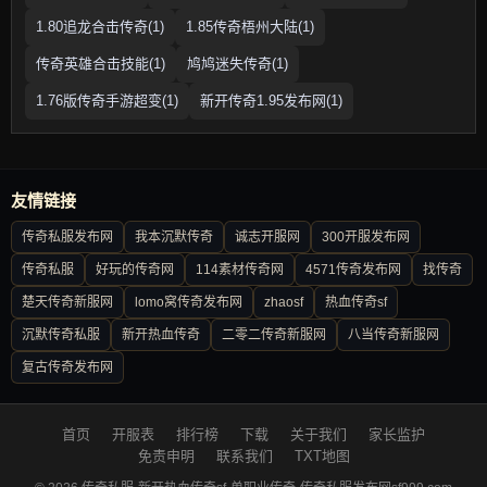
1.80追龙合击传奇(1)
1.85传奇梧州大陆(1)
传奇英雄合击技能(1)
鸠鸠迷失传奇(1)
1.76版传奇手游超变(1)
新开传奇1.95发布网(1)
友情链接
传奇私服发布网
我本沉默传奇
诚志开服网
300开服发布网
传奇私服
好玩的传奇网
114素材传奇网
4571传奇发布网
找传奇
楚天传奇新服网
lomo窝传奇发布网
zhaosf
热血传奇sf
沉默传奇私服
新开热血传奇
二零二传奇新服网
八当传奇新服网
复古传奇发布网
首页
开服表
排行榜
下载
关于我们
家长监护
免责申明
联系我们
TXT地图