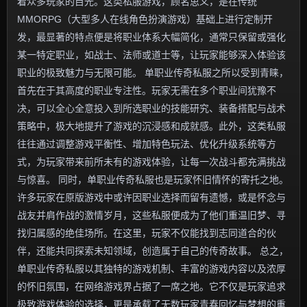
着众多玩家的目光。这类私服游戏，顾名思义，是在传统
MMORPG（大型多人在线角色扮演游戏）基础上进行定制开
发，最显著的特点便是将职业体系大幅简化，通常只保留或强化
某一特定职业，如战士、法师或道士等，让玩家能够深入体验该
职业的极致魅力与无限可能。 单职业传奇私服之所以受到青睐，
首先在于其高度的职业专注性。玩家无需在多个职业间犹豫不
决，可以全心全意投入到所选职业的技能研究、装备搭配与战术
策略中，极大地提升了游戏的沉浸感和成就感。此外，这类私服
往往通过调整游戏平衡性、增加特色玩法、优化升级系统等方
式，为玩家带来前所未有的游戏体验，让每一次战斗都充满挑战
与惊喜。 同时，单职业传奇私服也是玩家怀旧情怀的寄托之地。
许多玩家在原版游戏中或许因职业选择而留有遗憾，或是怀念与
战友并肩作战的激情岁月，这些私服便成为了他们重温旧梦、寻
找归属感的绝佳场所。在这里，玩家不仅能找到志同道合的伙
伴，还能共同探索未知领域，创造属于自己的传奇故事。 总之，
单职业传奇私服以其独特的游戏机制、丰富的游戏内容以及浓厚
的怀旧氛围，在网络游戏界占据了一席之地。它不仅是玩家追求
极致游戏体验的选择，更是承载了无数玩家青春回忆与梦想的重