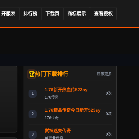
开服表
排行榜
下载页
商标展示
查看授权
热门下载排行
显示更多
1.76新开热血传523sy
1
0次
176传奇
1.76精品传奇今日新开523sy
2
0次
176传奇
弑神迷失传奇
3
0次
单职业传奇