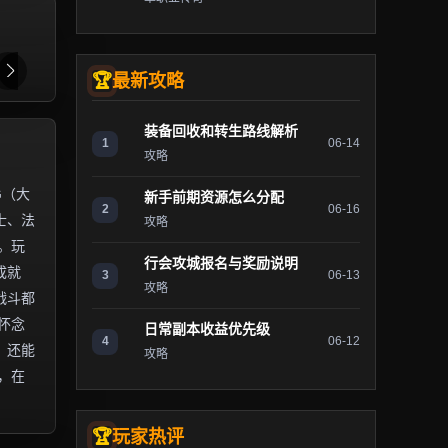
最新攻略
装备回收和转生路线解析
1
06-14
攻略
G（大
新手前期资源怎么分配
2
06-16
士、法
攻略
。玩
行会攻城报名与奖励说明
成就
3
06-13
攻略
战斗都
怀念
日常副本收益优先级
4
06-12
，还能
攻略
，在
玩家热评