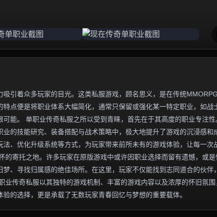
吸引着众多玩家的目光。这类私服游戏，顾名思义，是在传统MMORP
的特点便是将职业体系大幅简化，通常只保留或强化某一特定职业，如战
限可能。 单职业传奇私服之所以受到青睐，首先在于其高度的职业专注性
职业的技能研究、装备搭配与战术策略中，极大地提升了游戏的沉浸感和
玩法、优化升级系统等方式，为玩家带来前所未有的游戏体验，让每一次
情怀的寄托之地。许多玩家在原版游戏中或许因职业选择而留有遗憾，或是
旧梦、寻找归属感的绝佳场所。在这里，玩家不仅能找到志同道合的伙伴
单职业传奇私服以其独特的游戏机制、丰富的游戏内容以及浓厚的怀旧氛围
体验的选择，更是承载了无数玩家青春回忆与梦想的重要载体。