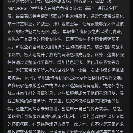
着众多玩家的目光。这类私服游戏，顾名思义，是在传统
MMORPG（大型多人在线角色扮演游戏）基础上进行定制开
发，最显著的特点便是将职业体系大幅简化，通常只保留或强化
某一特定职业，如战士、法师或道士等，让玩家能够深入体验该
职业的极致魅力与无限可能。 单职业传奇私服之所以受到青睐，
首先在于其高度的职业专注性。玩家无需在多个职业间犹豫不
决，可以全心全意投入到所选职业的技能研究、装备搭配与战术
策略中，极大地提升了游戏的沉浸感和成就感。此外，这类私服
往往通过调整游戏平衡性、增加特色玩法、优化升级系统等方
式，为玩家带来前所未有的游戏体验，让每一次战斗都充满挑战
与惊喜。 同时，单职业传奇私服也是玩家怀旧情怀的寄托之地。
许多玩家在原版游戏中或许因职业选择而留有遗憾，或是怀念与
战友并肩作战的激情岁月，这些私服便成为了他们重温旧梦、寻
找归属感的绝佳场所。在这里，玩家不仅能找到志同道合的伙
伴，还能共同探索未知领域，创造属于自己的传奇故事。 总之，
单职业传奇私服以其独特的游戏机制、丰富的游戏内容以及浓厚
的怀旧氛围，在网络游戏界占据了一席之地。它不仅是玩家追求
极致游戏体验的选择，更是承载了无数玩家青春回忆与梦想的重