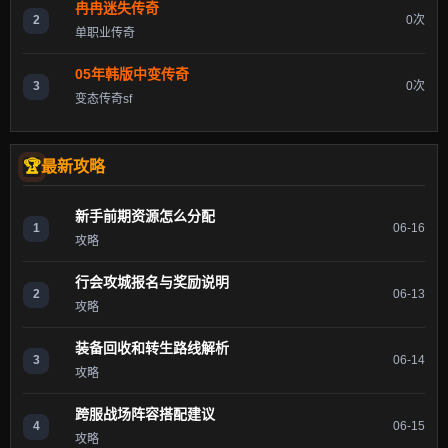
冉冉迷失传奇
2
0次
单职业传奇
05年韩版中变传奇
3
0次
变态传奇sf
最新攻略
新手前期资源怎么分配
1
06-16
攻略
行会攻城报名与奖励说明
2
06-13
攻略
装备回收和转生路线解析
3
06-14
攻略
跨服战场阵容搭配建议
4
06-15
攻略