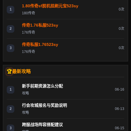
1.80传奇sf脱机挂刷元宝523sy
1
0次
180传奇
传奇1.76私服523sy
2
0次
176传奇
传奇私服1.76523sy
3
0次
176传奇
最新攻略
新手前期资源怎么分配
1
06-16
攻略
行会攻城报名与奖励说明
2
06-13
攻略
跨服战场阵容搭配建议
3
06-15