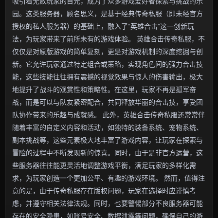
吸引着无数玩家的目光，成为了众多游戏爱好者探索与挑战的乐
园。这类服务器，顾名思义，是基于经典传奇私服（即未经官方
授权的私人服务器）的基础上，融入了“英雄合击”这一创新玩
法，为玩家带来了前所未有的游戏体验。 英雄合击传奇私服，不
仅仅是对原版游戏的简单复刻，更是对游戏机制的深度挖掘与创
新。它允许玩家通过特定组合或策略，实现角色间的强力合击技
能，这些技能往往拥有震撼的视觉效果与惊人的伤害输出，极大
地提升了战斗的观赏性和策略性。在这里，玩家不再是孤军奋
战，而是可以与队友紧密配合，共同释放华丽的合击技，享受团
队协作带来的乐趣与成就感。 此外，英雄合击传奇私服还常常伴
随着丰富的自定义内容和活动，如独特的装备系统、宠物系统、
副本挑战等，这些元素极大地丰富了游戏内容，让玩家在探索与
冒险的过程中不断发现新的惊喜。同时，由于是非官方运营，这
些服务器往往能更灵活地调整游戏平衡，满足玩家的多样化需
求，为玩家创造一个更加公平、有趣的游戏环境。 然而，值得注
意的是，由于传奇私服存在版权问题，玩家在选择时应谨慎考
虑，并遵守相关法律法规。同时，也要警惕部分不良服务器可能
存在的安全隐患，如账号安全、数据泄露等问题，确保自己的游