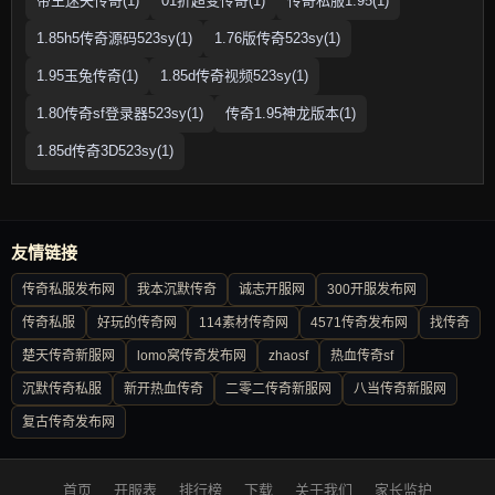
帝王迷失传奇(1)
01折超变传奇(1)
传奇私服1.95(1)
1.85h5传奇源码523sy(1)
1.76版传奇523sy(1)
1.95玉兔传奇(1)
1.85d传奇视频523sy(1)
1.80传奇sf登录器523sy(1)
传奇1.95神龙版本(1)
1.85d传奇3D523sy(1)
友情链接
传奇私服发布网
我本沉默传奇
诚志开服网
300开服发布网
传奇私服
好玩的传奇网
114素材传奇网
4571传奇发布网
找传奇
楚天传奇新服网
lomo窝传奇发布网
zhaosf
热血传奇sf
沉默传奇私服
新开热血传奇
二零二传奇新服网
八当传奇新服网
复古传奇发布网
首页
开服表
排行榜
下载
关于我们
家长监护