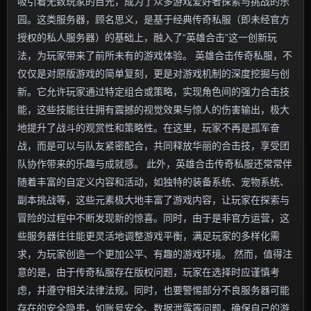
吸引着无数玩家的目光，成为了众多游戏爱好者探索与挑战的乐
园。这类服务器，顾名思义，是基于经典传奇私服（即未经官方
授权的私人服务器）的基础上，融入了“英雄合击”这一创新玩
法，为玩家带来了前所未有的游戏体验。 英雄合击传奇私服，不
仅仅是对原版游戏的简单复刻，更是对游戏机制的深度挖掘与创
新。它允许玩家通过特定组合或策略，实现角色间的强力合击技
能，这些技能往往拥有震撼的视觉效果与惊人的伤害输出，极大
地提升了战斗的观赏性和策略性。在这里，玩家不再是孤军奋
战，而是可以与队友紧密配合，共同释放华丽的合击技，享受团
队协作带来的乐趣与成就感。 此外，英雄合击传奇私服还常常伴
随着丰富的自定义内容和活动，如独特的装备系统、宠物系统、
副本挑战等，这些元素极大地丰富了游戏内容，让玩家在探索与
冒险的过程中不断发现新的惊喜。同时，由于是非官方运营，这
些服务器往往能更灵活地调整游戏平衡，满足玩家的多样化需
求，为玩家创造一个更加公平、有趣的游戏环境。 然而，值得注
意的是，由于传奇私服存在版权问题，玩家在选择时应谨慎考
虑，并遵守相关法律法规。同时，也要警惕部分不良服务器可能
存在的安全隐患，如账号安全、数据泄露等问题，确保自己的游