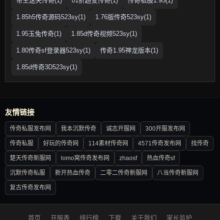
帝王迷失传奇(1)
01折超变传奇(1)
传奇私服1.95(1)
1.85h5传奇源码523sy(1)
1.76版传奇523sy(1)
1.95玉兔传奇(1)
1.85d传奇视频523sy(1)
1.80传奇sf登录器523sy(1)
传奇1.95神龙版本(1)
1.85d传奇3D523sy(1)
友情链接
传奇私服发布网
我本沉默传奇
诚志开服网
300开服发布网
传奇私服
好玩的传奇网
114素材传奇网
4571传奇发布网
找传奇
楚天传奇新服网
lomo窝传奇发布网
zhaosf
热血传奇sf
沉默传奇私服
新开热血传奇
二零二传奇新服网
八当传奇新服网
复古传奇发布网
首页
开服表
排行榜
下载
关于我们
家长监护