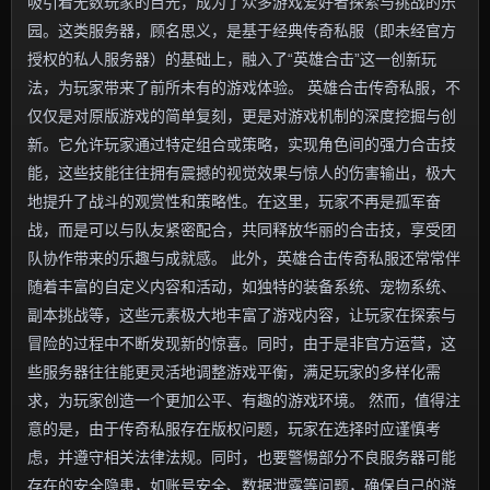
吸引着无数玩家的目光，成为了众多游戏爱好者探索与挑战的乐
园。这类服务器，顾名思义，是基于经典传奇私服（即未经官方
授权的私人服务器）的基础上，融入了“英雄合击”这一创新玩
法，为玩家带来了前所未有的游戏体验。 英雄合击传奇私服，不
仅仅是对原版游戏的简单复刻，更是对游戏机制的深度挖掘与创
新。它允许玩家通过特定组合或策略，实现角色间的强力合击技
能，这些技能往往拥有震撼的视觉效果与惊人的伤害输出，极大
地提升了战斗的观赏性和策略性。在这里，玩家不再是孤军奋
战，而是可以与队友紧密配合，共同释放华丽的合击技，享受团
队协作带来的乐趣与成就感。 此外，英雄合击传奇私服还常常伴
随着丰富的自定义内容和活动，如独特的装备系统、宠物系统、
副本挑战等，这些元素极大地丰富了游戏内容，让玩家在探索与
冒险的过程中不断发现新的惊喜。同时，由于是非官方运营，这
些服务器往往能更灵活地调整游戏平衡，满足玩家的多样化需
求，为玩家创造一个更加公平、有趣的游戏环境。 然而，值得注
意的是，由于传奇私服存在版权问题，玩家在选择时应谨慎考
虑，并遵守相关法律法规。同时，也要警惕部分不良服务器可能
存在的安全隐患，如账号安全、数据泄露等问题，确保自己的游