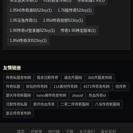
帝王迷失传奇(1)
01折超变传奇(1)
传奇私服1.95(1)
1.85h5传奇源码523sy(1)
1.76版传奇523sy(1)
1.95玉兔传奇(1)
1.85d传奇视频523sy(1)
1.80传奇sf登录器523sy(1)
传奇1.95神龙版本(1)
1.85d传奇3D523sy(1)
友情链接
传奇私服发布网
我本沉默传奇
诚志开服网
300开服发布网
传奇私服
好玩的传奇网
114素材传奇网
4571传奇发布网
找传奇
楚天传奇新服网
lomo窝传奇发布网
zhaosf
热血传奇sf
沉默传奇私服
新开热血传奇
二零二传奇新服网
八当传奇新服网
复古传奇发布网
首页
开服表
排行榜
下载
关于我们
家长监护