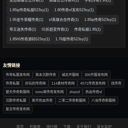
变态英雄合击传奇(1)
英雄合击传奇sf(1)
手机传奇1.95(1)
1.85ip传奇私服523sy(1)
1.80传奇sf发布523sy(1)
1.95金牛荣耀传奇(1)
sf英雄合击传奇(1)
1.85ip传奇523sy(1)
帝王迷失传奇(1)
01折超变传奇(1)
传奇私服1.95(1)
1.85h5传奇源码523sy(1)
1.76版传奇523sy(1)
友情链接
传奇私服发布网
我本沉默传奇
诚志开服网
300开服发布网
传奇私服
好玩的传奇网
114素材传奇网
4571传奇发布网
找传奇
楚天传奇新服网
lomo窝传奇发布网
zhaosf
热血传奇sf
沉默传奇私服
新开热血传奇
二零二传奇新服网
八当传奇新服网
复古传奇发布网
首页
开服表
排行榜
下载
关于我们
家长监护