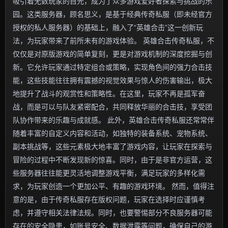
吸引着无数玩家的目光，成为了众多游戏爱好者探索与挑战的乐
园。这类服务器，顾名思义，是基于经典传奇私服（即未经官方
授权的私人服务器）的基础上，融入了“英雄合击”这一创新玩
法，为玩家带来了前所未有的游戏体验。 英雄合击传奇私服，不
仅仅是对原版游戏的简单复刻，更是对游戏机制的深度挖掘与创
新。它允许玩家通过特定组合或策略，实现角色间的强力合击技
能，这些技能往往拥有震撼的视觉效果与惊人的伤害输出，极大
地提升了战斗的观赏性和策略性。在这里，玩家不再是孤军奋
战，而是可以与队友紧密配合，共同释放华丽的合击技，享受团
队协作带来的乐趣与成就感。 此外，英雄合击传奇私服还常常伴
随着丰富的自定义内容和活动，如独特的装备系统、宠物系统、
副本挑战等，这些元素极大地丰富了游戏内容，让玩家在探索与
冒险的过程中不断发现新的惊喜。同时，由于是非官方运营，这
些服务器往往能更灵活地调整游戏平衡，满足玩家的多样化需
求，为玩家创造一个更加公平、有趣的游戏环境。 然而，值得注
意的是，由于传奇私服存在版权问题，玩家在选择时应谨慎考
虑，并遵守相关法律法规。同时，也要警惕部分不良服务器可能
存在的安全隐患，如账号安全、数据泄露等问题，确保自己的游