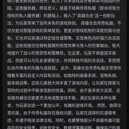
吸引着无数玩家的目光，成为了众多游戏爱好者探索与挑战的乐
园。这类服务器，顾名思义，是基于经典传奇私服（即未经官方
授权的私人服务器）的基础上，融入了“英雄合击”这一创新玩
法，为玩家带来了前所未有的游戏体验。 英雄合击传奇私服，不
仅仅是对原版游戏的简单复刻，更是对游戏机制的深度挖掘与创
新。它允许玩家通过特定组合或策略，实现角色间的强力合击技
能，这些技能往往拥有震撼的视觉效果与惊人的伤害输出，极大
地提升了战斗的观赏性和策略性。在这里，玩家不再是孤军奋
战，而是可以与队友紧密配合，共同释放华丽的合击技，享受团
队协作带来的乐趣与成就感。 此外，英雄合击传奇私服还常常伴
随着丰富的自定义内容和活动，如独特的装备系统、宠物系统、
副本挑战等，这些元素极大地丰富了游戏内容，让玩家在探索与
冒险的过程中不断发现新的惊喜。同时，由于是非官方运营，这
些服务器往往能更灵活地调整游戏平衡，满足玩家的多样化需
求，为玩家创造一个更加公平、有趣的游戏环境。 然而，值得注
意的是，由于传奇私服存在版权问题，玩家在选择时应谨慎考
虑，并遵守相关法律法规。同时，也要警惕部分不良服务器可能
存在的安全隐患，如账号安全、数据泄露等问题，确保自己的游