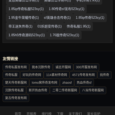
变态英雄合击传奇(1)
英雄合击传奇sf(1)
手机传奇1.95(1)
1.85ip传奇私服523sy(1)
1.80传奇sf发布523sy(1)
1.95金牛荣耀传奇(1)
sf英雄合击传奇(1)
1.85ip传奇523sy(1)
帝王迷失传奇(1)
01折超变传奇(1)
传奇私服1.95(1)
1.85h5传奇源码523sy(1)
1.76版传奇523sy(1)
友情链接
传奇私服发布网
我本沉默传奇
诚志开服网
300开服发布网
传奇私服
好玩的传奇网
114素材传奇网
4571传奇发布网
找传奇
楚天传奇新服网
lomo窝传奇发布网
zhaosf
热血传奇sf
沉默传奇私服
新开热血传奇
二零二传奇新服网
八当传奇新服网
复古传奇发布网
首页
开服表
排行榜
下载
关于我们
家长监护