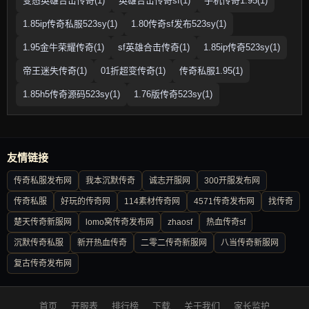
变态英雄合击传奇(1)
英雄合击传奇sf(1)
手机传奇1.95(1)
1.85ip传奇私服523sy(1)
1.80传奇sf发布523sy(1)
1.95金牛荣耀传奇(1)
sf英雄合击传奇(1)
1.85ip传奇523sy(1)
帝王迷失传奇(1)
01折超变传奇(1)
传奇私服1.95(1)
1.85h5传奇源码523sy(1)
1.76版传奇523sy(1)
友情链接
传奇私服发布网
我本沉默传奇
诚志开服网
300开服发布网
传奇私服
好玩的传奇网
114素材传奇网
4571传奇发布网
找传奇
楚天传奇新服网
lomo窝传奇发布网
zhaosf
热血传奇sf
沉默传奇私服
新开热血传奇
二零二传奇新服网
八当传奇新服网
复古传奇发布网
首页
开服表
排行榜
下载
关于我们
家长监护