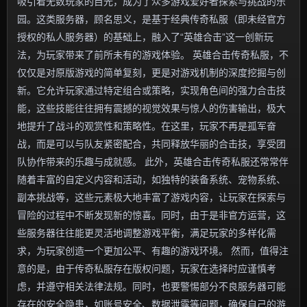
吸引着无数玩家的目光，成为了众多游戏爱好者探索与挑战的乐
园。这类服务器，顾名思义，是基于经典传奇私服（即未经官方
授权的私人服务器）的基础上，融入了“英雄合击”这一创新玩
法，为玩家带来了前所未有的游戏体验。 英雄合击传奇私服，不
仅仅是对原版游戏的简单复刻，更是对游戏机制的深度挖掘与创
新。它允许玩家通过特定组合或策略，实现角色间的强力合击技
能，这些技能往往拥有震撼的视觉效果与惊人的伤害输出，极大
地提升了战斗的观赏性和策略性。在这里，玩家不再是孤军奋
战，而是可以与队友紧密配合，共同释放华丽的合击技，享受团
队协作带来的乐趣与成就感。 此外，英雄合击传奇私服还常常伴
随着丰富的自定义内容和活动，如独特的装备系统、宠物系统、
副本挑战等，这些元素极大地丰富了游戏内容，让玩家在探索与
冒险的过程中不断发现新的惊喜。同时，由于是非官方运营，这
些服务器往往能更灵活地调整游戏平衡，满足玩家的多样化需
求，为玩家创造一个更加公平、有趣的游戏环境。 然而，值得注
意的是，由于传奇私服存在版权问题，玩家在选择时应谨慎考
虑，并遵守相关法律法规。同时，也要警惕部分不良服务器可能
存在的安全隐患，如账号安全、数据泄露等问题，确保自己的游