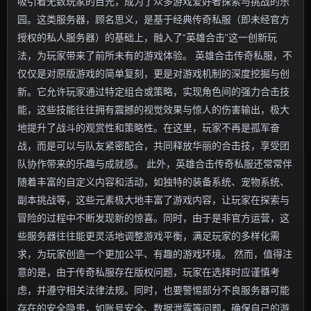
吸引着无数玩家的目光，成为了众多游戏爱好者探索与挑战的乐
园。这类服务器，顾名思义，是基于经典传奇私服（即未经官方
授权的私人服务器）的基础上，融入了“英雄合击”这一创新玩
法，为玩家带来了前所未有的游戏体验。 英雄合击传奇私服，不
仅仅是对原版游戏的简单复刻，更是对游戏机制的深度挖掘与创
新。它允许玩家通过特定组合或策略，实现角色间的强力合击技
能，这些技能往往拥有震撼的视觉效果与惊人的伤害输出，极大
地提升了战斗的观赏性和策略性。在这里，玩家不再是孤军奋
战，而是可以与队友紧密配合，共同释放华丽的合击技，享受团
队协作带来的乐趣与成就感。 此外，英雄合击传奇私服还常常伴
随着丰富的自定义内容和活动，如独特的装备系统、宠物系统、
副本挑战等，这些元素极大地丰富了游戏内容，让玩家在探索与
冒险的过程中不断发现新的惊喜。同时，由于是非官方运营，这
些服务器往往能更灵活地调整游戏平衡，满足玩家的多样化需
求，为玩家创造一个更加公平、有趣的游戏环境。 然而，值得注
意的是，由于传奇私服存在版权问题，玩家在选择时应谨慎考
虑，并遵守相关法律法规。同时，也要警惕部分不良服务器可能
存在的安全隐患，如账号安全、数据泄露等问题，确保自己的游