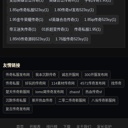
变态英雄合击传奇(1)
英雄合击传奇sf(1)
手机传奇1.95(1)
1.85ip传奇私服523sy(1)
1.80传奇sf发布523sy(1)
1.95金牛荣耀传奇(1)
sf英雄合击传奇(1)
1.85ip传奇523sy(1)
帝王迷失传奇(1)
01折超变传奇(1)
传奇私服1.95(1)
1.85h5传奇源码523sy(1)
1.76版传奇523sy(1)
友情链接
传奇私服发布网
我本沉默传奇
诚志开服网
300开服发布网
传奇私服
好玩的传奇网
114素材传奇网
4571传奇发布网
找传奇
楚天传奇新服网
lomo窝传奇发布网
zhaosf
热血传奇sf
沉默传奇私服
新开热血传奇
二零二传奇新服网
八当传奇新服网
复古传奇发布网
首页
开服表
排行榜
下载
关于我们
家长监护