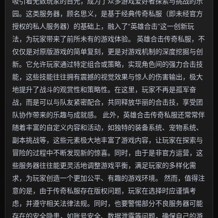
吸引着无数玩家的目光，成为了众多游戏爱好者探索与挑战的乐
园。这类服务器，顾名思义，是基于经典传奇私服（即未经官方
授权的私人服务器）的基础上，融入了“英雄合击”这一创新玩
法，为玩家带来了前所未有的游戏体验。 英雄合击传奇私服，不
仅仅是对原版游戏的简单复刻，更是对游戏机制的深度挖掘与创
新。它允许玩家通过特定组合或策略，实现角色间的强力合击技
能，这些技能往往拥有震撼的视觉效果与惊人的伤害输出，极大
地提升了战斗的观赏性和策略性。在这里，玩家不再是孤军奋
战，而是可以与队友紧密配合，共同释放华丽的合击技，享受团
队协作带来的乐趣与成就感。 此外，英雄合击传奇私服还常常伴
随着丰富的自定义内容和活动，如独特的装备系统、宠物系统、
副本挑战等，这些元素极大地丰富了游戏内容，让玩家在探索与
冒险的过程中不断发现新的惊喜。同时，由于是非官方运营，这
些服务器往往能更灵活地调整游戏平衡，满足玩家的多样化需
求，为玩家创造一个更加公平、有趣的游戏环境。 然而，值得注
意的是，由于传奇私服存在版权问题，玩家在选择时应谨慎考
虑，并遵守相关法律法规。同时，也要警惕部分不良服务器可能
存在的安全隐患，如账号安全、数据泄露等问题，确保自己的游