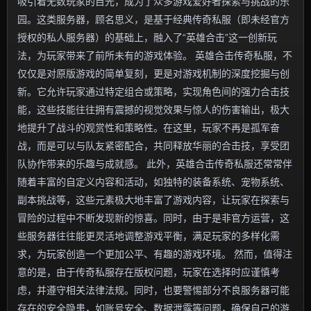
吸引着无数玩家的目光，成为了众多游戏爱好者探索与挑战的乐
园。这类服务器，顾名思义，是基于经典传奇私服（即未经官方
授权的私人服务器）的基础上，融入了“英雄合击”这一创新玩
法，为玩家带来了前所未有的游戏体验。 英雄合击传奇私服，不
仅仅是对原版游戏的简单复刻，更是对游戏机制的深度挖掘与创
新。它允许玩家通过特定组合或策略，实现角色间的强力合击技
能，这些技能往往拥有震撼的视觉效果与惊人的伤害输出，极大
地提升了战斗的观赏性和策略性。在这里，玩家不再是孤军奋
战，而是可以与队友紧密配合，共同释放华丽的合击技，享受团
队协作带来的乐趣与成就感。 此外，英雄合击传奇私服还常常伴
随着丰富的自定义内容和活动，如独特的装备系统、宠物系统、
副本挑战等，这些元素极大地丰富了游戏内容，让玩家在探索与
冒险的过程中不断发现新的惊喜。同时，由于是非官方运营，这
些服务器往往能更灵活地调整游戏平衡，满足玩家的多样化需
求，为玩家创造一个更加公平、有趣的游戏环境。 然而，值得注
意的是，由于传奇私服存在版权问题，玩家在选择时应谨慎考
虑，并遵守相关法律法规。同时，也要警惕部分不良服务器可能
存在的安全隐患，如账号安全、数据泄露等问题，确保自己的游