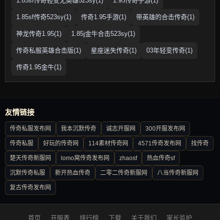
1.85sf传奇轻变无英雄523sy(1)
1.95传奇手游(1)
1.85sf传奇523sy(1)
传奇1.95手游(1)
带英雄的合击传奇(1)
神龙传奇1.95(1)
1.85j金牛合击523sy(1)
传奇私服英雄合击版(1)
星座迷失传奇(1)
03年轻变传奇(1)
传奇1.95金牛(1)
友情链接
传奇私服发布网
我本沉默传奇
诚志开服网
300开服发布网
传奇私服
好玩的传奇网
114素材传奇网
4571传奇发布网
找传奇
楚天传奇新服网
lomo窝传奇发布网
zhaosf
热血传奇sf
沉默传奇私服
新开热血传奇
二零二传奇新服网
八当传奇新服网
复古传奇发布网
首页
开服表
排行榜
下载
关于我们
家长监护