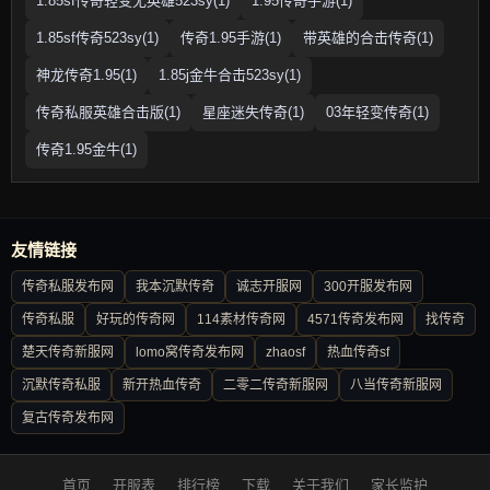
1.85sf传奇轻变无英雄523sy(1)
1.95传奇手游(1)
1.85sf传奇523sy(1)
传奇1.95手游(1)
带英雄的合击传奇(1)
神龙传奇1.95(1)
1.85j金牛合击523sy(1)
传奇私服英雄合击版(1)
星座迷失传奇(1)
03年轻变传奇(1)
传奇1.95金牛(1)
友情链接
传奇私服发布网
我本沉默传奇
诚志开服网
300开服发布网
传奇私服
好玩的传奇网
114素材传奇网
4571传奇发布网
找传奇
楚天传奇新服网
lomo窝传奇发布网
zhaosf
热血传奇sf
沉默传奇私服
新开热血传奇
二零二传奇新服网
八当传奇新服网
复古传奇发布网
首页
开服表
排行榜
下载
关于我们
家长监护