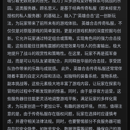
吸引着无数玩家的目光，成为了众多游戏爱好者探索与挑战的乐
园。这类服务器，顾名思义，是基于经典传奇私服（即未经官方
授权的私人服务器）的基础上，融入了“英雄合击”这一创新玩
法，为玩家带来了前所未有的游戏体验。 英雄合击传奇私服，不
仅仅是对原版游戏的简单复刻，更是对游戏机制的深度挖掘与创
新。它允许玩家通过特定组合或策略，实现角色间的强力合击技
能，这些技能往往拥有震撼的视觉效果与惊人的伤害输出，极大
地提升了战斗的观赏性和策略性。在这里，玩家不再是孤军奋
战，而是可以与队友紧密配合，共同释放华丽的合击技，享受团
队协作带来的乐趣与成就感。 此外，英雄合击传奇私服还常常伴
随着丰富的自定义内容和活动，如独特的装备系统、宠物系统、
副本挑战等，这些元素极大地丰富了游戏内容，让玩家在探索与
冒险的过程中不断发现新的惊喜。同时，由于是非官方运营，这
些服务器往往能更灵活地调整游戏平衡，满足玩家的多样化需
求，为玩家创造一个更加公平、有趣的游戏环境。 然而，值得注
意的是，由于传奇私服存在版权问题，玩家在选择时应谨慎考
虑，并遵守相关法律法规。同时，也要警惕部分不良服务器可能
存在的安全隐患，如账号安全、数据泄露等问题，确保自己的游