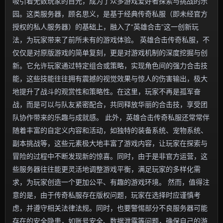
吸引着无数玩家的目光，成为了众多游戏爱好者探索与挑战的乐
园。这类服务器，顾名思义，是基于经典传奇私服（即未经官方
授权的私人服务器）的基础上，融入了“英雄合击”这一创新玩
法，为玩家带来了前所未有的游戏体验。 英雄合击传奇私服，不
仅仅是对原版游戏的简单复刻，更是对游戏机制的深度挖掘与创
新。它允许玩家通过特定组合或策略，实现角色间的强力合击技
能，这些技能往往拥有震撼的视觉效果与惊人的伤害输出，极大
地提升了战斗的观赏性和策略性。在这里，玩家不再是孤军奋
战，而是可以与队友紧密配合，共同释放华丽的合击技，享受团
队协作带来的乐趣与成就感。 此外，英雄合击传奇私服还常常伴
随着丰富的自定义内容和活动，如独特的装备系统、宠物系统、
副本挑战等，这些元素极大地丰富了游戏内容，让玩家在探索与
冒险的过程中不断发现新的惊喜。同时，由于是非官方运营，这
些服务器往往能更灵活地调整游戏平衡，满足玩家的多样化需
求，为玩家创造一个更加公平、有趣的游戏环境。 然而，值得注
意的是，由于传奇私服存在版权问题，玩家在选择时应谨慎考
虑，并遵守相关法律法规。同时，也要警惕部分不良服务器可能
存在的安全隐患，如账号安全、数据泄露等问题，确保自己的游