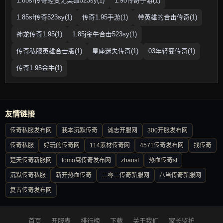
1.85sf传奇轻变无英雄523sy(1)
1.95传奇手游(1)
1.85sf传奇523sy(1)
传奇1.95手游(1)
带英雄的合击传奇(1)
神龙传奇1.95(1)
1.85j金牛合击523sy(1)
传奇私服英雄合击版(1)
星座迷失传奇(1)
03年轻变传奇(1)
传奇1.95金牛(1)
友情链接
传奇私服发布网
我本沉默传奇
诚志开服网
300开服发布网
传奇私服
好玩的传奇网
114素材传奇网
4571传奇发布网
找传奇
楚天传奇新服网
lomo窝传奇发布网
zhaosf
热血传奇sf
沉默传奇私服
新开热血传奇
二零二传奇新服网
八当传奇新服网
复古传奇发布网
首页
开服表
排行榜
下载
关于我们
家长监护