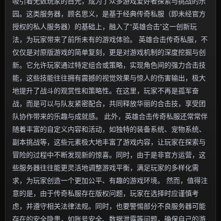
吸引着无数玩家的目光，成为了众多游戏爱好者探索与挑战的乐
园。这类服务器，顾名思义，是基于经典传奇私服（即未经官方
授权的私人服务器）的基础上，融入了“英雄合击”这一创新玩
法，为玩家带来了前所未有的游戏体验。 英雄合击传奇私服，不
仅仅是对原版游戏的简单复刻，更是对游戏机制的深度挖掘与创
新。它允许玩家通过特定组合或策略，实现角色间的强力合击技
能，这些技能往往拥有震撼的视觉效果与惊人的伤害输出，极大
地提升了战斗的观赏性和策略性。在这里，玩家不再是孤军奋
战，而是可以与队友紧密配合，共同释放华丽的合击技，享受团
队协作带来的乐趣与成就感。 此外，英雄合击传奇私服还常常伴
随着丰富的自定义内容和活动，如独特的装备系统、宠物系统、
副本挑战等，这些元素极大地丰富了游戏内容，让玩家在探索与
冒险的过程中不断发现新的惊喜。同时，由于是非官方运营，这
些服务器往往能更灵活地调整游戏平衡，满足玩家的多样化需
求，为玩家创造一个更加公平、有趣的游戏环境。 然而，值得注
意的是，由于传奇私服存在版权问题，玩家在选择时应谨慎考
虑，并遵守相关法律法规。同时，也要警惕部分不良服务器可能
存在的安全隐患，如账号安全、数据泄露等问题，确保自己的游