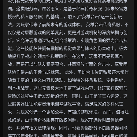
吸引着无数玩家的目光，成为了众多游戏爱好者探索与挑战的乐
园。这类服务器，顾名思义，是基于经典传奇私服（即未经官方
授权的私人服务器）的基础上，融入了“英雄合击”这一创新玩
法，为玩家带来了前所未有的游戏体验。 英雄合击传奇私服，不
仅仅是对原版游戏的简单复刻，更是对游戏机制的深度挖掘与创
新。它允许玩家通过特定组合或策略，实现角色间的强力合击技
能，这些技能往往拥有震撼的视觉效果与惊人的伤害输出，极大
地提升了战斗的观赏性和策略性。在这里，玩家不再是孤军奋
战，而是可以与队友紧密配合，共同释放华丽的合击技，享受团
队协作带来的乐趣与成就感。 此外，英雄合击传奇私服还常常伴
随着丰富的自定义内容和活动，如独特的装备系统、宠物系统、
副本挑战等，这些元素极大地丰富了游戏内容，让玩家在探索与
冒险的过程中不断发现新的惊喜。同时，由于是非官方运营，这
些服务器往往能更灵活地调整游戏平衡，满足玩家的多样化需
求，为玩家创造一个更加公平、有趣的游戏环境。 然而，值得注
意的是，由于传奇私服存在版权问题，玩家在选择时应谨慎考
虑，并遵守相关法律法规。同时，也要警惕部分不良服务器可能
存在的安全隐患，如账号安全、数据泄露等问题，确保自己的游