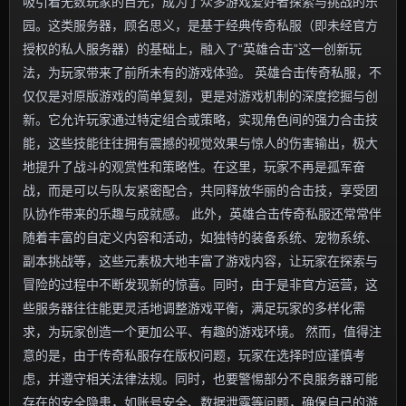
吸引着无数玩家的目光，成为了众多游戏爱好者探索与挑战的乐
园。这类服务器，顾名思义，是基于经典传奇私服（即未经官方
授权的私人服务器）的基础上，融入了“英雄合击”这一创新玩
法，为玩家带来了前所未有的游戏体验。 英雄合击传奇私服，不
仅仅是对原版游戏的简单复刻，更是对游戏机制的深度挖掘与创
新。它允许玩家通过特定组合或策略，实现角色间的强力合击技
能，这些技能往往拥有震撼的视觉效果与惊人的伤害输出，极大
地提升了战斗的观赏性和策略性。在这里，玩家不再是孤军奋
战，而是可以与队友紧密配合，共同释放华丽的合击技，享受团
队协作带来的乐趣与成就感。 此外，英雄合击传奇私服还常常伴
随着丰富的自定义内容和活动，如独特的装备系统、宠物系统、
副本挑战等，这些元素极大地丰富了游戏内容，让玩家在探索与
冒险的过程中不断发现新的惊喜。同时，由于是非官方运营，这
些服务器往往能更灵活地调整游戏平衡，满足玩家的多样化需
求，为玩家创造一个更加公平、有趣的游戏环境。 然而，值得注
意的是，由于传奇私服存在版权问题，玩家在选择时应谨慎考
虑，并遵守相关法律法规。同时，也要警惕部分不良服务器可能
存在的安全隐患，如账号安全、数据泄露等问题，确保自己的游