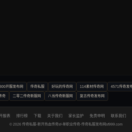
300开服发布网
传奇私服
好玩的传奇网
114素材传奇网
4571传奇发
传奇
二零二传奇新服网
八当传奇新服网
复古传奇发布网
开服表
排行榜
下载
关于我们
家长监护
免责申明
联系我们
© 2026 传奇私服-新开热血传奇sf-单职业传奇-传奇私服发布网sf999.com