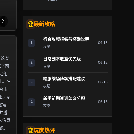
最新攻略
行会攻城报名与奖励说明
1
06-13
攻略
。这类
日常副本收益优先级
2
06-12
来了前
攻略
定组
跨服战场阵容搭配建议
性。在
3
06-15
攻略
合击
让玩家
新手前期资源怎么分配
4
06-16
化需
攻略
并遵
人信息
线。
玩家热评