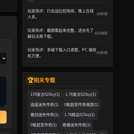
玩家热评：行会战比较热闹，晚上在线
30秒前
人多。
玩家热评：截图看起来完整，适合先了
8分钟前
解玩法再下载。
玩家热评：多端下载入口清楚，PC 端挂
45秒前
机方便。
相关专题
176复古523sy(1)
1.76复古523sy(1)
逍遥迷失传奇(1)
0氪超变传奇端游(1)
傲剑迷失传奇(1)
1.76精品523sy(1)
0氪超变传奇(1)
绝傲迷失传奇(1)