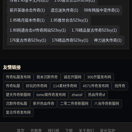
传奇1.95金牛无内功(1)
1.85傲世合击sf523sy(1)
新开英雄合击传奇(1)
遗忘迷失传奇(1)
09年韩版中变传奇(1)
1.95皓月版本传奇(1)
1.85傲世合击523sy(1)
1.80网通合击sf传奇网站523sy(1)
1.76精品复古传奇523sy(1)
176复古传奇523sy(1)
176精品传奇523sy(1)
神刀迷失传奇(1)
友情链接
传奇私服发布网
我本沉默传奇
诚志开服网
300开服发布网
传奇私服
好玩的传奇网
114素材传奇网
4571传奇发布网
找传奇
楚天传奇新服网
lomo窝传奇发布网
zhaosf
热血传奇sf
沉默传奇私服
新开热血传奇
二零二传奇新服网
八当传奇新服网
复古传奇发布网
首页
开服表
排行榜
下载
关于我们
家长监护