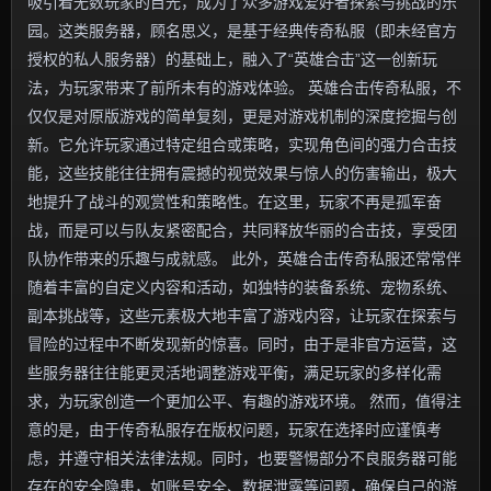
吸引着无数玩家的目光，成为了众多游戏爱好者探索与挑战的乐
园。这类服务器，顾名思义，是基于经典传奇私服（即未经官方
授权的私人服务器）的基础上，融入了“英雄合击”这一创新玩
法，为玩家带来了前所未有的游戏体验。 英雄合击传奇私服，不
仅仅是对原版游戏的简单复刻，更是对游戏机制的深度挖掘与创
新。它允许玩家通过特定组合或策略，实现角色间的强力合击技
能，这些技能往往拥有震撼的视觉效果与惊人的伤害输出，极大
地提升了战斗的观赏性和策略性。在这里，玩家不再是孤军奋
战，而是可以与队友紧密配合，共同释放华丽的合击技，享受团
队协作带来的乐趣与成就感。 此外，英雄合击传奇私服还常常伴
随着丰富的自定义内容和活动，如独特的装备系统、宠物系统、
副本挑战等，这些元素极大地丰富了游戏内容，让玩家在探索与
冒险的过程中不断发现新的惊喜。同时，由于是非官方运营，这
些服务器往往能更灵活地调整游戏平衡，满足玩家的多样化需
求，为玩家创造一个更加公平、有趣的游戏环境。 然而，值得注
意的是，由于传奇私服存在版权问题，玩家在选择时应谨慎考
虑，并遵守相关法律法规。同时，也要警惕部分不良服务器可能
存在的安全隐患，如账号安全、数据泄露等问题，确保自己的游