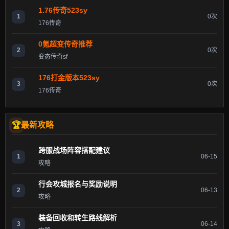
1.76传奇523sy
1
0次
176传奇
0氪超变传奇推荐
2
0次
变态传奇sf
176打金版本523sy
3
0次
176传奇
最新攻略
跨服战场阵容搭配建议
1
06-15
攻略
行会攻城报名与奖励说明
2
06-13
攻略
装备回收和转生路线解析
3
06-14