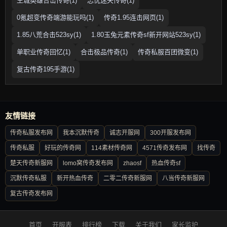
王城英雄合击传奇(1)
忘忧迷失传奇(1)
0氪超变传奇端游能玩吗(1)
传奇1.95连击网页(1)
1.85八荒合击523sy(1)
1.80玉兔元素传奇sf新开网站523sy(1)
单职业传奇回忆(1)
合击极品传奇(1)
传奇私服百团微变(1)
复古传奇195手游(1)
友情链接
传奇私服发布网
我本沉默传奇
诚志开服网
300开服发布网
传奇私服
好玩的传奇网
114素材传奇网
4571传奇发布网
找传奇
楚天传奇新服网
lomo窝传奇发布网
zhaosf
热血传奇sf
沉默传奇私服
新开热血传奇
二零二传奇新服网
八当传奇新服网
复古传奇发布网
首页
开服表
排行榜
下载
关于我们
家长监护