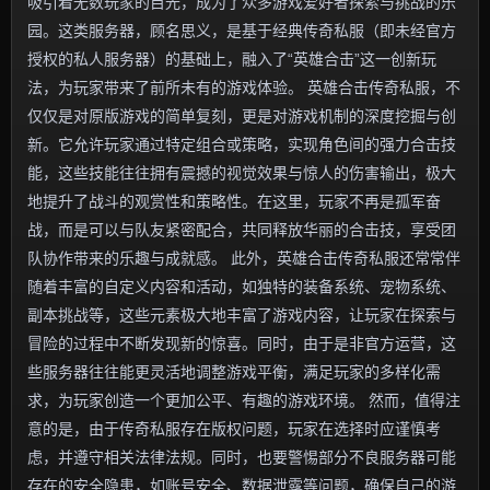
吸引着无数玩家的目光，成为了众多游戏爱好者探索与挑战的乐
园。这类服务器，顾名思义，是基于经典传奇私服（即未经官方
授权的私人服务器）的基础上，融入了“英雄合击”这一创新玩
法，为玩家带来了前所未有的游戏体验。 英雄合击传奇私服，不
仅仅是对原版游戏的简单复刻，更是对游戏机制的深度挖掘与创
新。它允许玩家通过特定组合或策略，实现角色间的强力合击技
能，这些技能往往拥有震撼的视觉效果与惊人的伤害输出，极大
地提升了战斗的观赏性和策略性。在这里，玩家不再是孤军奋
战，而是可以与队友紧密配合，共同释放华丽的合击技，享受团
队协作带来的乐趣与成就感。 此外，英雄合击传奇私服还常常伴
随着丰富的自定义内容和活动，如独特的装备系统、宠物系统、
副本挑战等，这些元素极大地丰富了游戏内容，让玩家在探索与
冒险的过程中不断发现新的惊喜。同时，由于是非官方运营，这
些服务器往往能更灵活地调整游戏平衡，满足玩家的多样化需
求，为玩家创造一个更加公平、有趣的游戏环境。 然而，值得注
意的是，由于传奇私服存在版权问题，玩家在选择时应谨慎考
虑，并遵守相关法律法规。同时，也要警惕部分不良服务器可能
存在的安全隐患，如账号安全、数据泄露等问题，确保自己的游