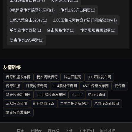
王城英雄合击传奇(1)
忘忧迷失传奇(1)
0氪超变传奇端游能玩吗(1)
传奇1.95连击网页(1)
1.85八荒合击523sy(1)
1.80玉兔元素传奇sf新开网站523sy(1)
单职业传奇回忆(1)
合击极品传奇(1)
传奇私服百团微变(1)
复古传奇195手游(1)
友情链接
传奇私服发布网
我本沉默传奇
诚志开服网
300开服发布网
传奇私服
好玩的传奇网
114素材传奇网
4571传奇发布网
找传奇
楚天传奇新服网
lomo窝传奇发布网
zhaosf
热血传奇sf
沉默传奇私服
新开热血传奇
二零二传奇新服网
八当传奇新服网
复古传奇发布网
首页
开服表
排行榜
下载
关于我们
家长监护