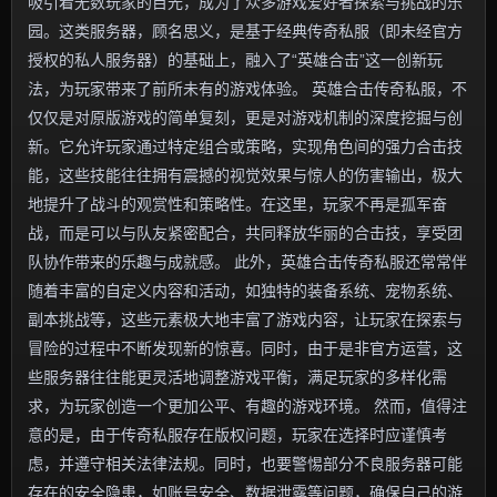
吸引着无数玩家的目光，成为了众多游戏爱好者探索与挑战的乐
园。这类服务器，顾名思义，是基于经典传奇私服（即未经官方
授权的私人服务器）的基础上，融入了“英雄合击”这一创新玩
法，为玩家带来了前所未有的游戏体验。 英雄合击传奇私服，不
仅仅是对原版游戏的简单复刻，更是对游戏机制的深度挖掘与创
新。它允许玩家通过特定组合或策略，实现角色间的强力合击技
能，这些技能往往拥有震撼的视觉效果与惊人的伤害输出，极大
地提升了战斗的观赏性和策略性。在这里，玩家不再是孤军奋
战，而是可以与队友紧密配合，共同释放华丽的合击技，享受团
队协作带来的乐趣与成就感。 此外，英雄合击传奇私服还常常伴
随着丰富的自定义内容和活动，如独特的装备系统、宠物系统、
副本挑战等，这些元素极大地丰富了游戏内容，让玩家在探索与
冒险的过程中不断发现新的惊喜。同时，由于是非官方运营，这
些服务器往往能更灵活地调整游戏平衡，满足玩家的多样化需
求，为玩家创造一个更加公平、有趣的游戏环境。 然而，值得注
意的是，由于传奇私服存在版权问题，玩家在选择时应谨慎考
虑，并遵守相关法律法规。同时，也要警惕部分不良服务器可能
存在的安全隐患，如账号安全、数据泄露等问题，确保自己的游