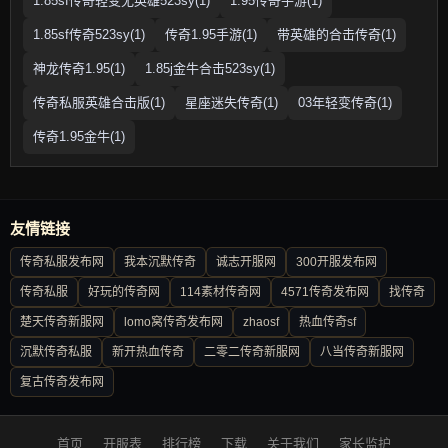
1.85sf传奇轻变无英雄523sy(1)
1.95传奇手游(1)
1.85sf传奇523sy(1)
传奇1.95手游(1)
带英雄的合击传奇(1)
神龙传奇1.95(1)
1.85j金牛合击523sy(1)
传奇私服英雄合击版(1)
星座迷失传奇(1)
03年轻变传奇(1)
传奇1.95金牛(1)
友情链接
传奇私服发布网
我本沉默传奇
诚志开服网
300开服发布网
传奇私服
好玩的传奇网
114素材传奇网
4571传奇发布网
找传奇
楚天传奇新服网
lomo窝传奇发布网
zhaosf
热血传奇sf
沉默传奇私服
新开热血传奇
二零二传奇新服网
八当传奇新服网
复古传奇发布网
首页
开服表
排行榜
下载
关于我们
家长监护