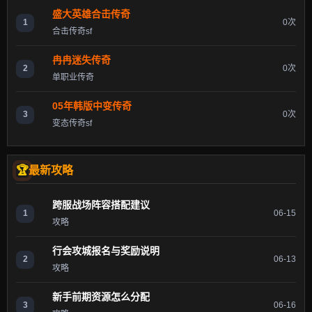
盛大英雄合击传奇
1
0次
合击传奇sf
冉冉迷失传奇
2
0次
单职业传奇
05年韩版中变传奇
3
0次
变态传奇sf
最新攻略
跨服战场阵容搭配建议
1
06-15
攻略
行会攻城报名与奖励说明
2
06-13
攻略
新手前期资源怎么分配
3
06-16