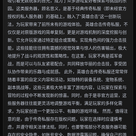
吸引着无数玩家的目光，成为了众多游戏爱好者探索与挑战的乐
园。这类服务器，顾名思义，是基于经典传奇私服（即未经官方
授权的私人服务器）的基础上，融入了“英雄合击”这一创新玩
法，为玩家带来了前所未有的游戏体验。 英雄合击传奇私服，不
仅仅是对原版游戏的简单复刻，更是对游戏机制的深度挖掘与创
新。它允许玩家通过特定组合或策略，实现角色间的强力合击技
能，这些技能往往拥有震撼的视觉效果与惊人的伤害输出，极大
地提升了战斗的观赏性和策略性。在这里，玩家不再是孤军奋
战，而是可以与队友紧密配合，共同释放华丽的合击技，享受团
队协作带来的乐趣与成就感。 此外，英雄合击传奇私服还常常伴
随着丰富的自定义内容和活动，如独特的装备系统、宠物系统、
副本挑战等，这些元素极大地丰富了游戏内容，让玩家在探索与
冒险的过程中不断发现新的惊喜。同时，由于是非官方运营，这
些服务器往往能更灵活地调整游戏平衡，满足玩家的多样化需
求，为玩家创造一个更加公平、有趣的游戏环境。 然而，值得注
意的是，由于传奇私服存在版权问题，玩家在选择时应谨慎考
虑，并遵守相关法律法规。同时，也要警惕部分不良服务器可能
存在的安全隐患，如账号安全、数据泄露等问题，确保自己的游