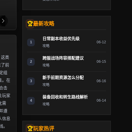
最新攻略
日常副本收益优先级
1
06-12
攻略
。这类
跨服战场阵容搭配建议
2
06-15
来了前
攻略
定组
新手前期资源怎么分配
性。在
3
06-16
攻略
合击
让玩家
装备回收和转生路线解析
4
06-14
化需
攻略
并遵
人信息
线。
玩家热评