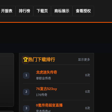
开服表
排行榜
下载页
商标展示
查看授权
热门下载排行
显示更多
龙虎迷失传奇
1
0次
单职业传奇
76复古523sy
2
0次
176传奇
0氪传奇超变直播
3
0次
变态传奇sf