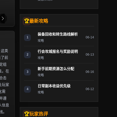
最新攻略
装备回收和转生路线解析
1
06-14
攻略
。这类
行会攻城报名与奖励说明
2
06-13
来了前
攻略
定组
新手前期资源怎么分配
性。在
3
06-16
攻略
合击
让玩家
日常副本收益优先级
4
06-12
化需
攻略
并遵
人信息
线。
玩家热评