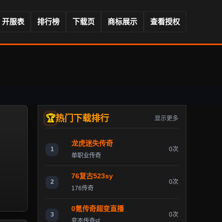
开服表
排行榜
下载页
商标展示
查看授权
热门下载排行
显示更多
龙虎迷失传奇
1
0次
单职业传奇
76复古523sy
2
0次
176传奇
0氪传奇超变直播
3
0次
变态传奇sf