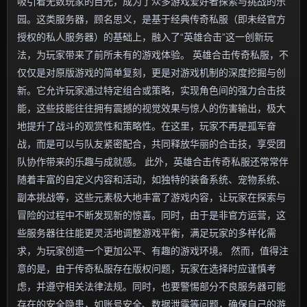
吸引着无数玩家的目光，成为了众多游戏爱好者探索与挑战的乐
园。这类服务器，顾名思义，是基于经典传奇私服（即未经官方
授权的私人服务器）的基础上，融入了“英雄合击”这一创新玩
法，为玩家带来了前所未有的游戏体验。 英雄合击传奇私服，不
仅仅是对原版游戏的简单复刻，更是对游戏机制的深度挖掘与创
新。它允许玩家通过特定组合或策略，实现角色间的强力合击技
能，这些技能往往拥有震撼的视觉效果与惊人的伤害输出，极大
地提升了战斗的观赏性和策略性。在这里，玩家不再是孤军奋
战，而是可以与队友紧密配合，共同释放华丽的合击技，享受团
队协作带来的乐趣与成就感。 此外，英雄合击传奇私服还常常伴
随着丰富的自定义内容和活动，如独特的装备系统、宠物系统、
副本挑战等，这些元素极大地丰富了游戏内容，让玩家在探索与
冒险的过程中不断发现新的惊喜。同时，由于是非官方运营，这
些服务器往往能更灵活地调整游戏平衡，满足玩家的多样化需
求，为玩家创造一个更加公平、有趣的游戏环境。 然而，值得注
意的是，由于传奇私服存在版权问题，玩家在选择时应谨慎考
虑，并遵守相关法律法规。同时，也要警惕部分不良服务器可能
存在的安全隐患，如账号安全、数据泄露等问题，确保自己的游