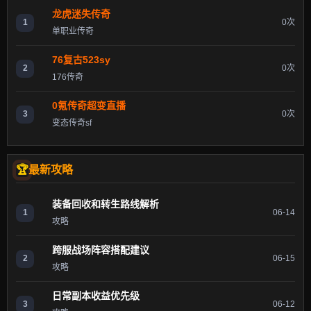
龙虎迷失传奇
1
0次
单职业传奇
76复古523sy
2
0次
176传奇
0氪传奇超变直播
3
0次
变态传奇sf
最新攻略
装备回收和转生路线解析
1
06-14
攻略
跨服战场阵容搭配建议
2
06-15
攻略
日常副本收益优先级
3
06-12