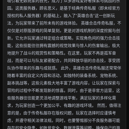
吸引着无数玩家的目光，成为了众多游戏爱好者探索与挑战的乐
园。这类服务器，顾名思义，是基于经典传奇私服（即未经官方
授权的私人服务器）的基础上，融入了“英雄合击”这一创新玩
法，为玩家带来了前所未有的游戏体验。 英雄合击传奇私服，不
仅仅是对原版游戏的简单复刻，更是对游戏机制的深度挖掘与创
新。它允许玩家通过特定组合或策略，实现角色间的强力合击技
能，这些技能往往拥有震撼的视觉效果与惊人的伤害输出，极大
地提升了战斗的观赏性和策略性。在这里，玩家不再是孤军奋
战，而是可以与队友紧密配合，共同释放华丽的合击技，享受团
队协作带来的乐趣与成就感。 此外，英雄合击传奇私服还常常伴
随着丰富的自定义内容和活动，如独特的装备系统、宠物系统、
副本挑战等，这些元素极大地丰富了游戏内容，让玩家在探索与
冒险的过程中不断发现新的惊喜。同时，由于是非官方运营，这
些服务器往往能更灵活地调整游戏平衡，满足玩家的多样化需
求，为玩家创造一个更加公平、有趣的游戏环境。 然而，值得注
意的是，由于传奇私服存在版权问题，玩家在选择时应谨慎考
虑，并遵守相关法律法规。同时，也要警惕部分不良服务器可能
存在的安全隐患，如账号安全、数据泄露等问题，确保自己的游