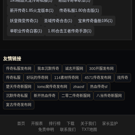
195精品火龙传奇私服(1)
易战传奇单职业(1)
新开传奇1.85火龙版本(1)
传奇私服1.80合击版(1)
妖皇微变传奇(1)
圣域传奇合击(1)
宝来传奇备胎195(1)
单职业传奇白客(1)
1.85合击王者传奇手游(1)
友情链接
传奇私服发布网
我本沉默传奇
诚志开服网
300开服发布网
传奇私服
好玩的传奇网
114素材传奇网
4571传奇发布网
找传奇
楚天传奇新服网
lomo窝传奇发布网
zhaosf
热血传奇sf
沉默传奇私服
新开热血传奇
二零二传奇新服网
八当传奇新服网
复古传奇发布网
首页
开服表
排行榜
下载
关于我们
家长监护
免责申明
联系我们
TXT地图