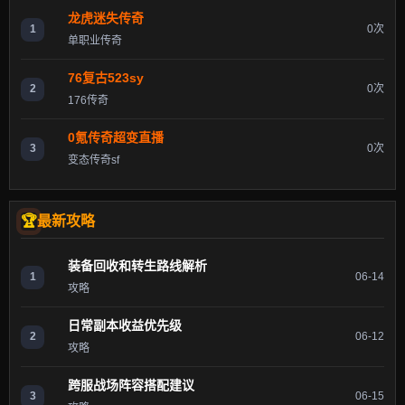
龙虎迷失传奇
1
0次
单职业传奇
76复古523sy
2
0次
176传奇
0氪传奇超变直播
3
0次
变态传奇sf
最新攻略
装备回收和转生路线解析
1
06-14
攻略
日常副本收益优先级
2
06-12
攻略
跨服战场阵容搭配建议
3
06-15