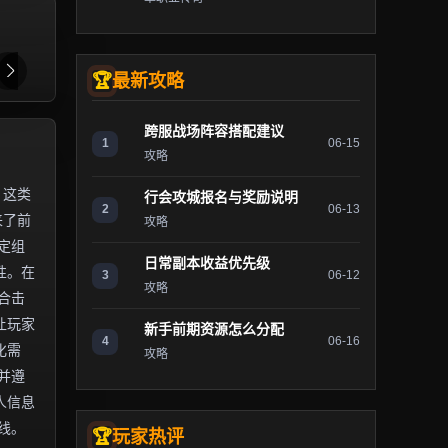
最新攻略
跨服战场阵容搭配建议
1
06-15
攻略
。这类
行会攻城报名与奖励说明
2
06-13
来了前
攻略
定组
日常副本收益优先级
性。在
3
06-12
攻略
合击
让玩家
新手前期资源怎么分配
4
06-16
化需
攻略
并遵
人信息
线。
玩家热评