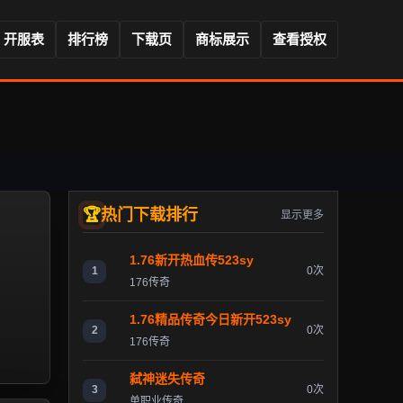
开服表
排行榜
下载页
商标展示
查看授权
热门下载排行
显示更多
1.76新开热血传523sy
1
0次
176传奇
1.76精品传奇今日新开523sy
2
0次
176传奇
弑神迷失传奇
3
0次
单职业传奇