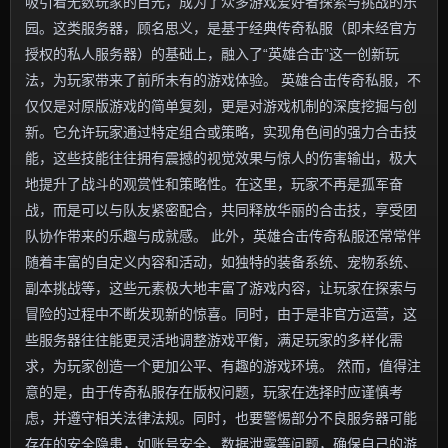
吸引着无数玩家的目光，成为了众多游戏爱好者探索与挑战的乐
园。这类服务器，顾名思义，是基于经典传奇私服（即未经官方
授权的私人服务器）的基础上，融入了“英雄合击”这一创新玩
法，为玩家带来了前所未有的游戏体验。 英雄合击传奇私服，不
仅仅是对原版游戏的简单复刻，更是对游戏机制的深度挖掘与创
新。它允许玩家通过特定组合或策略，实现角色间的强力合击技
能，这些技能往往拥有震撼的视觉效果与惊人的伤害输出，极大
地提升了战斗的观赏性和策略性。在这里，玩家不再是孤军奋
战，而是可以与队友紧密配合，共同释放华丽的合击技，享受团
队协作带来的乐趣与成就感。 此外，英雄合击传奇私服还常常伴
随着丰富的自定义内容和活动，如独特的装备系统、宠物系统、
副本挑战等，这些元素极大地丰富了游戏内容，让玩家在探索与
冒险的过程中不断发现新的惊喜。同时，由于是非官方运营，这
些服务器往往能更灵活地调整游戏平衡，满足玩家的多样化需
求，为玩家创造一个更加公平、有趣的游戏环境。 然而，值得注
意的是，由于传奇私服存在版权问题，玩家在选择时应谨慎考
虑，并遵守相关法律法规。同时，也要警惕部分不良服务器可能
存在的安全隐患，如账号安全、数据泄露等问题，确保自己的游