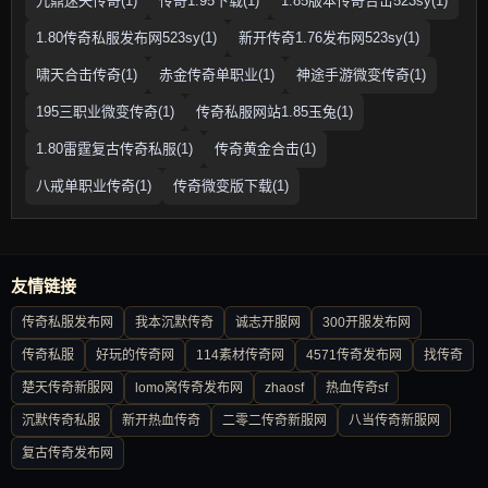
九鼎迷失传奇(1)
传奇1.95下载(1)
1.85版本传奇合击523sy(1)
1.80传奇私服发布网523sy(1)
新开传奇1.76发布网523sy(1)
啸天合击传奇(1)
赤金传奇单职业(1)
神途手游微变传奇(1)
195三职业微变传奇(1)
传奇私服网站1.85玉兔(1)
1.80雷霆复古传奇私服(1)
传奇黄金合击(1)
八戒单职业传奇(1)
传奇微变版下载(1)
友情链接
传奇私服发布网
我本沉默传奇
诚志开服网
300开服发布网
传奇私服
好玩的传奇网
114素材传奇网
4571传奇发布网
找传奇
楚天传奇新服网
lomo窝传奇发布网
zhaosf
热血传奇sf
沉默传奇私服
新开热血传奇
二零二传奇新服网
八当传奇新服网
复古传奇发布网