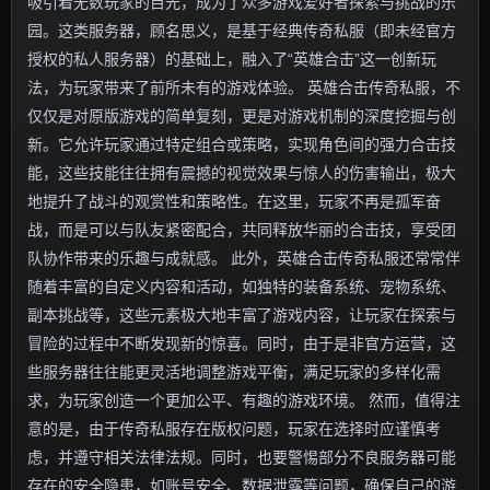
吸引着无数玩家的目光，成为了众多游戏爱好者探索与挑战的乐
园。这类服务器，顾名思义，是基于经典传奇私服（即未经官方
授权的私人服务器）的基础上，融入了“英雄合击”这一创新玩
法，为玩家带来了前所未有的游戏体验。 英雄合击传奇私服，不
仅仅是对原版游戏的简单复刻，更是对游戏机制的深度挖掘与创
新。它允许玩家通过特定组合或策略，实现角色间的强力合击技
能，这些技能往往拥有震撼的视觉效果与惊人的伤害输出，极大
地提升了战斗的观赏性和策略性。在这里，玩家不再是孤军奋
战，而是可以与队友紧密配合，共同释放华丽的合击技，享受团
队协作带来的乐趣与成就感。 此外，英雄合击传奇私服还常常伴
随着丰富的自定义内容和活动，如独特的装备系统、宠物系统、
副本挑战等，这些元素极大地丰富了游戏内容，让玩家在探索与
冒险的过程中不断发现新的惊喜。同时，由于是非官方运营，这
些服务器往往能更灵活地调整游戏平衡，满足玩家的多样化需
求，为玩家创造一个更加公平、有趣的游戏环境。 然而，值得注
意的是，由于传奇私服存在版权问题，玩家在选择时应谨慎考
虑，并遵守相关法律法规。同时，也要警惕部分不良服务器可能
存在的安全隐患，如账号安全、数据泄露等问题，确保自己的游