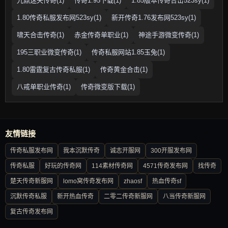
九鼎迷失传奇(1)
传奇1.95下载(1)
1.85版本传奇合击523sy(1)
1.80传奇私服发布网523sy(1)
新开传奇1.76发布网523sy(1)
啸天合击传奇(1)
赤金传奇单职业(1)
神途手游微变传奇(1)
195三职业微变传奇(1)
传奇私服网站1.85玉兔(1)
1.80雷霆复古传奇私服(1)
传奇黄金合击(1)
八戒单职业传奇(1)
传奇微变版下载(1)
友情链接
传奇私服发布网
我本沉默传奇
诚志开服网
300开服发布网
传奇私服
好玩的传奇网
114素材传奇网
4571传奇发布网
找传奇
楚天传奇新服网
lomo窝传奇发布网
zhaosf
热血传奇sf
沉默传奇私服
新开热血传奇
二零二传奇新服网
八当传奇新服网
复古传奇发布网