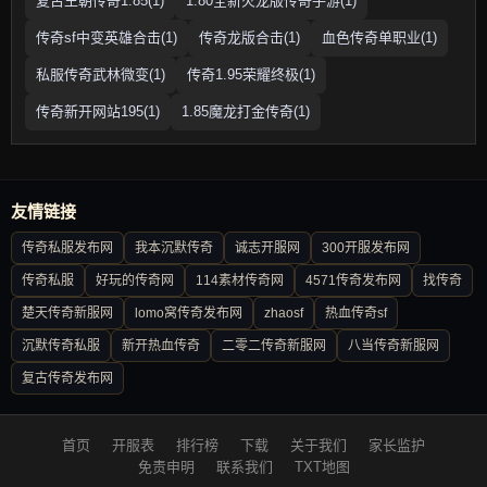
复古王朝传奇1.85(1)
1.80全新火龙版传奇手游(1)
传奇sf中变英雄合击(1)
传奇龙版合击(1)
血色传奇单职业(1)
私服传奇武林微变(1)
传奇1.95荣耀终极(1)
传奇新开网站195(1)
1.85魔龙打金传奇(1)
友情链接
传奇私服发布网
我本沉默传奇
诚志开服网
300开服发布网
传奇私服
好玩的传奇网
114素材传奇网
4571传奇发布网
找传奇
楚天传奇新服网
lomo窝传奇发布网
zhaosf
热血传奇sf
沉默传奇私服
新开热血传奇
二零二传奇新服网
八当传奇新服网
复古传奇发布网
首页
开服表
排行榜
下载
关于我们
家长监护
免责申明
联系我们
TXT地图