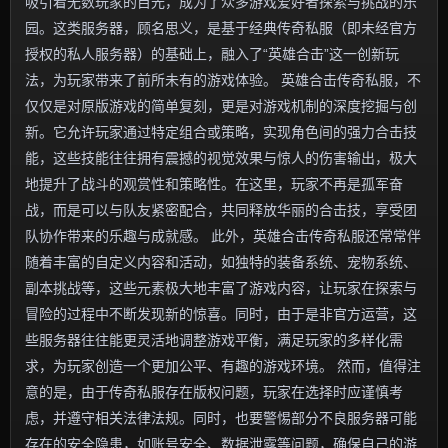
吸引着无数玩家的目光，成为了众多游戏爱好者探索与挑战的乐
园。这类服务器，顾名思义，是基于经典传奇私服（即未经官方
授权的私人服务器）的基础上，融入了“英雄合击”这一创新玩
法，为玩家带来了前所未有的游戏体验。 英雄合击传奇私服，不
仅仅是对原版游戏的简单复刻，更是对游戏机制的深度挖掘与创
新。它允许玩家通过特定组合或策略，实现角色间的强力合击技
能，这些技能往往拥有震撼的视觉效果与惊人的伤害输出，极大
地提升了战斗的观赏性和策略性。在这里，玩家不再是孤军奋
战，而是可以与队友紧密配合，共同释放华丽的合击技，享受团
队协作带来的乐趣与成就感。 此外，英雄合击传奇私服还常常伴
随着丰富的自定义内容和活动，如独特的装备系统、宠物系统、
副本挑战等，这些元素极大地丰富了游戏内容，让玩家在探索与
冒险的过程中不断发现新的惊喜。同时，由于是非官方运营，这
些服务器往往能更灵活地调整游戏平衡，满足玩家的多样化需
求，为玩家创造一个更加公平、有趣的游戏环境。 然而，值得注
意的是，由于传奇私服存在版权问题，玩家在选择时应谨慎考
虑，并遵守相关法律法规。同时，也要警惕部分不良服务器可能
存在的安全隐患，如账号安全、数据泄露等问题，确保自己的游