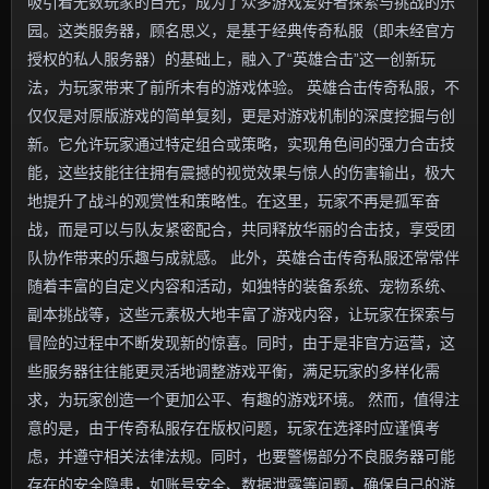
吸引着无数玩家的目光，成为了众多游戏爱好者探索与挑战的乐
园。这类服务器，顾名思义，是基于经典传奇私服（即未经官方
授权的私人服务器）的基础上，融入了“英雄合击”这一创新玩
法，为玩家带来了前所未有的游戏体验。 英雄合击传奇私服，不
仅仅是对原版游戏的简单复刻，更是对游戏机制的深度挖掘与创
新。它允许玩家通过特定组合或策略，实现角色间的强力合击技
能，这些技能往往拥有震撼的视觉效果与惊人的伤害输出，极大
地提升了战斗的观赏性和策略性。在这里，玩家不再是孤军奋
战，而是可以与队友紧密配合，共同释放华丽的合击技，享受团
队协作带来的乐趣与成就感。 此外，英雄合击传奇私服还常常伴
随着丰富的自定义内容和活动，如独特的装备系统、宠物系统、
副本挑战等，这些元素极大地丰富了游戏内容，让玩家在探索与
冒险的过程中不断发现新的惊喜。同时，由于是非官方运营，这
些服务器往往能更灵活地调整游戏平衡，满足玩家的多样化需
求，为玩家创造一个更加公平、有趣的游戏环境。 然而，值得注
意的是，由于传奇私服存在版权问题，玩家在选择时应谨慎考
虑，并遵守相关法律法规。同时，也要警惕部分不良服务器可能
存在的安全隐患，如账号安全、数据泄露等问题，确保自己的游