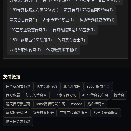
九鼎迷失传奇(1)
传奇1.95下载(1)
1.85版本传奇合击523sy(1)
1.80传奇私服发布网523sy(1)
新开传奇1.76发布网523sy(1)
啸天合击传奇(1)
赤金传奇单职业(1)
神途手游微变传奇(1)
195三职业微变传奇(1)
传奇私服网站1.85玉兔(1)
1.80雷霆复古传奇私服(1)
传奇黄金合击(1)
八戒单职业传奇(1)
传奇微变版下载(1)
友情链接
传奇私服发布网
我本沉默传奇
诚志开服网
300开服发布网
传奇私服
好玩的传奇网
114素材传奇网
4571传奇发布网
找传奇
楚天传奇新服网
lomo窝传奇发布网
zhaosf
热血传奇sf
沉默传奇私服
新开热血传奇
二零二传奇新服网
八当传奇新服网
复古传奇发布网