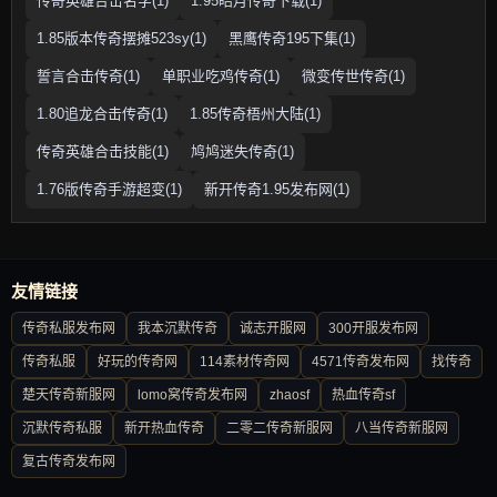
传奇英雄合击名字(1)
1.95皓月传奇下载(1)
1.85版本传奇摆摊523sy(1)
黑鹰传奇195下集(1)
誓言合击传奇(1)
单职业吃鸡传奇(1)
微变传世传奇(1)
1.80追龙合击传奇(1)
1.85传奇梧州大陆(1)
传奇英雄合击技能(1)
鸠鸠迷失传奇(1)
1.76版传奇手游超变(1)
新开传奇1.95发布网(1)
友情链接
传奇私服发布网
我本沉默传奇
诚志开服网
300开服发布网
传奇私服
好玩的传奇网
114素材传奇网
4571传奇发布网
找传奇
楚天传奇新服网
lomo窝传奇发布网
zhaosf
热血传奇sf
沉默传奇私服
新开热血传奇
二零二传奇新服网
八当传奇新服网
复古传奇发布网