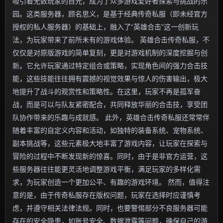
吸引着无数玩家的目光，成为了众多游戏爱好者探索与挑战的乐
园。这类服务器，顾名思义，是基于经典传奇私服（即未经官方
授权的私人服务器）的基础上，融入了“英雄合击”这一创新玩
法，为玩家带来了前所未有的游戏体验。 英雄合击传奇私服，不
仅仅是对原版游戏的简单复刻，更是对游戏机制的深度挖掘与创
新。它允许玩家通过特定组合或策略，实现角色间的强力合击技
能，这些技能往往拥有震撼的视觉效果与惊人的伤害输出，极大
地提升了战斗的观赏性和策略性。在这里，玩家不再是孤军奋
战，而是可以与队友紧密配合，共同释放华丽的合击技，享受团
队协作带来的乐趣与成就感。 此外，英雄合击传奇私服还常常伴
随着丰富的自定义内容和活动，如独特的装备系统、宠物系统、
副本挑战等，这些元素极大地丰富了游戏内容，让玩家在探索与
冒险的过程中不断发现新的惊喜。同时，由于是非官方运营，这
些服务器往往能更灵活地调整游戏平衡，满足玩家的多样化需
求，为玩家创造一个更加公平、有趣的游戏环境。 然而，值得注
意的是，由于传奇私服存在版权问题，玩家在选择时应谨慎考
虑，并遵守相关法律法规。同时，也要警惕部分不良服务器可能
存在的安全隐患，如账号安全、数据泄露等问题，确保自己的游