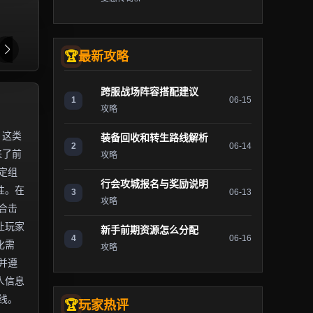
最新攻略
跨服战场阵容搭配建议
1
06-15
攻略
。这类
装备回收和转生路线解析
2
06-14
来了前
攻略
定组
行会攻城报名与奖励说明
性。在
3
06-13
攻略
合击
让玩家
新手前期资源怎么分配
4
06-16
化需
攻略
并遵
人信息
线。
玩家热评