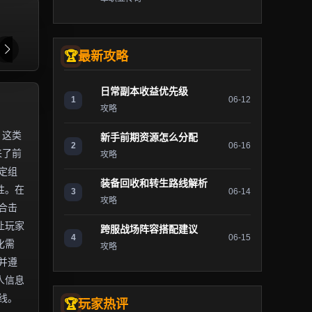
最新攻略
日常副本收益优先级
1
06-12
攻略
。这类
新手前期资源怎么分配
2
06-16
来了前
攻略
定组
装备回收和转生路线解析
性。在
3
06-14
攻略
合击
让玩家
跨服战场阵容搭配建议
4
06-15
化需
攻略
并遵
人信息
线。
玩家热评