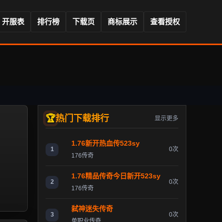
开服表
排行榜
下载页
商标展示
查看授权
热门下载排行
显示更多
1.76新开热血传523sy
1
0次
176传奇
1.76精品传奇今日新开523sy
2
0次
176传奇
弑神迷失传奇
3
0次
单职业传奇