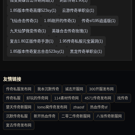
微变英雄合击传奇网站(1)
刺影传奇1.95(1)
1.85版本传奇高爆523sy(1)
云游传奇单职业(1)
飞仙合击传奇(1)
1.85刚开的传奇(1)
传奇sf195逍遥版(1)
九天仙梦微变传奇(1)
英雄合击传奇玫瑰(1)
复古1.80正版传奇手游(1)
1.95传奇私服元宝漏洞(1)
1.85版本传奇复古合击523sy(1)
黑龙传奇单职业(1)
友情链接
传奇私服发布网
我本沉默传奇
诚志开服网
300开服发布网
传奇私服
好玩的传奇网
114素材传奇网
4571传奇发布网
找传奇
楚天传奇新服网
lomo窝传奇发布网
zhaosf
热血传奇sf
沉默传奇私服
新开热血传奇
二零二传奇新服网
八当传奇新服网
复古传奇发布网