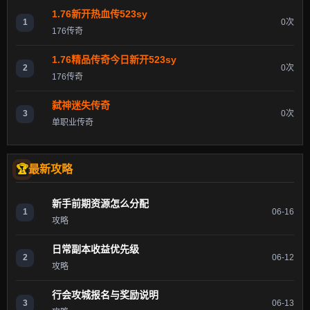
1.76新开热血传523sy
1
0次
176传奇
1.76精品传奇今日新开523sy
2
0次
176传奇
弑神迷失传奇
3
0次
单职业传奇
最新攻略
新手前期资源怎么分配
1
06-16
攻略
日常副本收益优先级
2
06-12
攻略
行会攻城报名与奖励说明
3
06-13