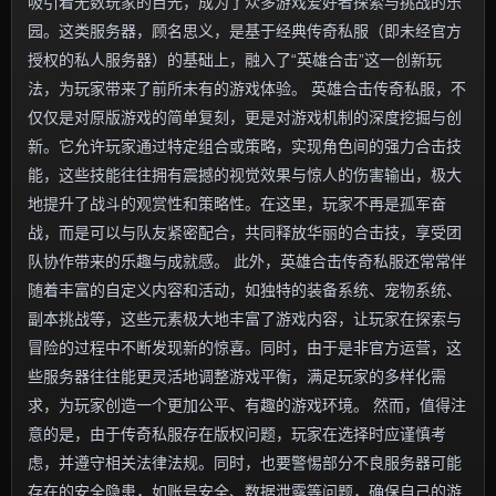
吸引着无数玩家的目光，成为了众多游戏爱好者探索与挑战的乐
园。这类服务器，顾名思义，是基于经典传奇私服（即未经官方
授权的私人服务器）的基础上，融入了“英雄合击”这一创新玩
法，为玩家带来了前所未有的游戏体验。 英雄合击传奇私服，不
仅仅是对原版游戏的简单复刻，更是对游戏机制的深度挖掘与创
新。它允许玩家通过特定组合或策略，实现角色间的强力合击技
能，这些技能往往拥有震撼的视觉效果与惊人的伤害输出，极大
地提升了战斗的观赏性和策略性。在这里，玩家不再是孤军奋
战，而是可以与队友紧密配合，共同释放华丽的合击技，享受团
队协作带来的乐趣与成就感。 此外，英雄合击传奇私服还常常伴
随着丰富的自定义内容和活动，如独特的装备系统、宠物系统、
副本挑战等，这些元素极大地丰富了游戏内容，让玩家在探索与
冒险的过程中不断发现新的惊喜。同时，由于是非官方运营，这
些服务器往往能更灵活地调整游戏平衡，满足玩家的多样化需
求，为玩家创造一个更加公平、有趣的游戏环境。 然而，值得注
意的是，由于传奇私服存在版权问题，玩家在选择时应谨慎考
虑，并遵守相关法律法规。同时，也要警惕部分不良服务器可能
存在的安全隐患，如账号安全、数据泄露等问题，确保自己的游