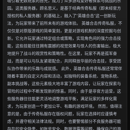
吸引着无数玩家的目光，成为了众多游戏爱好者探索与挑战的乐
园。这类服务器，顾名思义，是基于经典传奇私服（即未经官方
授权的私人服务器）的基础上，融入了“英雄合击”这一创新玩
法，为玩家带来了前所未有的游戏体验。 英雄合击传奇私服，不
仅仅是对原版游戏的简单复刻，更是对游戏机制的深度挖掘与创
新。它允许玩家通过特定组合或策略，实现角色间的强力合击技
能，这些技能往往拥有震撼的视觉效果与惊人的伤害输出，极大
地提升了战斗的观赏性和策略性。在这里，玩家不再是孤军奋
战，而是可以与队友紧密配合，共同释放华丽的合击技，享受团
队协作带来的乐趣与成就感。 此外，英雄合击传奇私服还常常伴
随着丰富的自定义内容和活动，如独特的装备系统、宠物系统、
副本挑战等，这些元素极大地丰富了游戏内容，让玩家在探索与
冒险的过程中不断发现新的惊喜。同时，由于是非官方运营，这
些服务器往往能更灵活地调整游戏平衡，满足玩家的多样化需
求，为玩家创造一个更加公平、有趣的游戏环境。 然而，值得注
意的是，由于传奇私服存在版权问题，玩家在选择时应谨慎考
虑，并遵守相关法律法规。同时，也要警惕部分不良服务器可能
存在的安全隐患，如账号安全、数据泄露等问题，确保自己的游