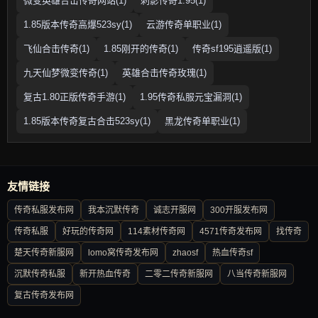
微变英雄合击传奇网站(1)
刺影传奇1.95(1)
1.85版本传奇高爆523sy(1)
云游传奇单职业(1)
飞仙合击传奇(1)
1.85刚开的传奇(1)
传奇sf195逍遥版(1)
九天仙梦微变传奇(1)
英雄合击传奇玫瑰(1)
复古1.80正版传奇手游(1)
1.95传奇私服元宝漏洞(1)
1.85版本传奇复古合击523sy(1)
黑龙传奇单职业(1)
友情链接
传奇私服发布网
我本沉默传奇
诚志开服网
300开服发布网
传奇私服
好玩的传奇网
114素材传奇网
4571传奇发布网
找传奇
楚天传奇新服网
lomo窝传奇发布网
zhaosf
热血传奇sf
沉默传奇私服
新开热血传奇
二零二传奇新服网
八当传奇新服网
复古传奇发布网