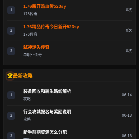
1.76新开热血传523sy
1
0次
176传奇
1.76精品传奇今日新开523sy
2
0次
176传奇
弑神迷失传奇
3
0次
单职业传奇
最新攻略
装备回收和转生路线解析
1
06-14
攻略
行会攻城报名与奖励说明
2
06-13
攻略
新手前期资源怎么分配
3
06-16