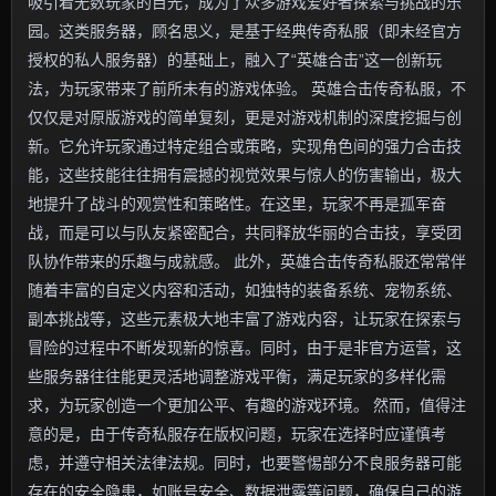
吸引着无数玩家的目光，成为了众多游戏爱好者探索与挑战的乐
园。这类服务器，顾名思义，是基于经典传奇私服（即未经官方
授权的私人服务器）的基础上，融入了“英雄合击”这一创新玩
法，为玩家带来了前所未有的游戏体验。 英雄合击传奇私服，不
仅仅是对原版游戏的简单复刻，更是对游戏机制的深度挖掘与创
新。它允许玩家通过特定组合或策略，实现角色间的强力合击技
能，这些技能往往拥有震撼的视觉效果与惊人的伤害输出，极大
地提升了战斗的观赏性和策略性。在这里，玩家不再是孤军奋
战，而是可以与队友紧密配合，共同释放华丽的合击技，享受团
队协作带来的乐趣与成就感。 此外，英雄合击传奇私服还常常伴
随着丰富的自定义内容和活动，如独特的装备系统、宠物系统、
副本挑战等，这些元素极大地丰富了游戏内容，让玩家在探索与
冒险的过程中不断发现新的惊喜。同时，由于是非官方运营，这
些服务器往往能更灵活地调整游戏平衡，满足玩家的多样化需
求，为玩家创造一个更加公平、有趣的游戏环境。 然而，值得注
意的是，由于传奇私服存在版权问题，玩家在选择时应谨慎考
虑，并遵守相关法律法规。同时，也要警惕部分不良服务器可能
存在的安全隐患，如账号安全、数据泄露等问题，确保自己的游