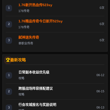
1.76新开热血传523sy
1
0次
176传奇
1.76精品传奇今日新开523sy
2
0次
176传奇
弑神迷失传奇
3
0次
单职业传奇
最新攻略
日常副本收益优先级
1
06-12
攻略
跨服战场阵容搭配建议
2
06-15
攻略
行会攻城报名与奖励说明
3
06-13