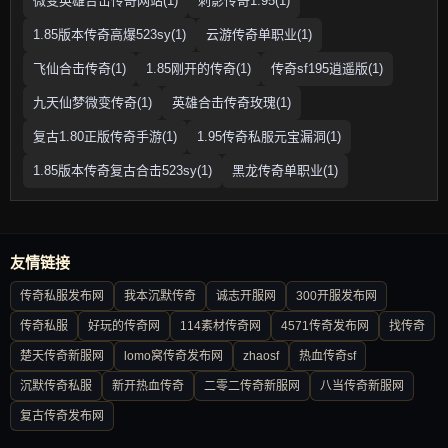
微变英雄合击传奇网站(1)
刺影传奇1.95(1)
1.85版本传奇高爆523sy(1)
云游传奇单职业(1)
飞仙合击传奇(1)
1.85刚开的传奇(1)
传奇sf195逍遥版(1)
九天仙梦微变传奇(1)
英雄合击传奇玫瑰(1)
复古1.80正版传奇手游(1)
1.95传奇私服元宝漏洞(1)
1.85版本传奇复古合击523sy(1)
黑龙传奇单职业(1)
友情链接
传奇私服发布网
我本沉默传奇
诚志开服网
300开服发布网
传奇私服
好玩的传奇网
114素材传奇网
4571传奇发布网
找传奇
楚天传奇新服网
lomo窝传奇发布网
zhaosf
热血传奇sf
沉默传奇私服
新开热血传奇
二零二传奇新服网
八当传奇新服网
复古传奇发布网