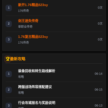
新开1.76精品523sy
1
0次
176传奇
剑王迷失传奇
2
0次
单职业传奇
1.76复古精品523sy
3
0次
176传奇
最新攻略
装备回收和转生路线解析
1
06-14
攻略
跨服战场阵容搭配建议
2
06-15
攻略
行会攻城报名与奖励说明
3
06-13