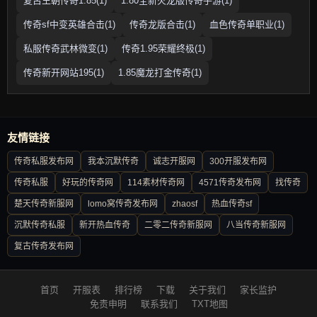
复古王朝传奇1.85(1)
1.80全新火龙版传奇手游(1)
传奇sf中变英雄合击(1)
传奇龙版合击(1)
血色传奇单职业(1)
私服传奇武林微变(1)
传奇1.95荣耀终极(1)
传奇新开网站195(1)
1.85魔龙打金传奇(1)
友情链接
传奇私服发布网
我本沉默传奇
诚志开服网
300开服发布网
传奇私服
好玩的传奇网
114素材传奇网
4571传奇发布网
找传奇
楚天传奇新服网
lomo窝传奇发布网
zhaosf
热血传奇sf
沉默传奇私服
新开热血传奇
二零二传奇新服网
八当传奇新服网
复古传奇发布网
首页
开服表
排行榜
下载
关于我们
家长监护
免责申明
联系我们
TXT地图