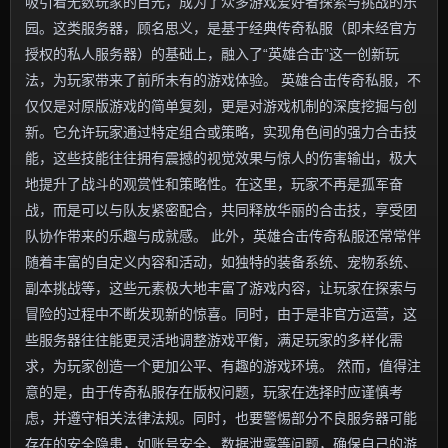
吸引着无数玩家的目光，成为了众多游戏爱好者探索与挑战的乐
园。这类服务器，顾名思义，是基于经典传奇私服（即未经官方
授权的私人服务器）的基础上，融入了“英雄合击”这一创新玩
法，为玩家带来了前所未有的游戏体验。 英雄合击传奇私服，不
仅仅是对原版游戏的简单复刻，更是对游戏机制的深度挖掘与创
新。它允许玩家通过特定组合或策略，实现角色间的强力合击技
能，这些技能往往拥有震撼的视觉效果与惊人的伤害输出，极大
地提升了战斗的观赏性和策略性。在这里，玩家不再是孤军奋
战，而是可以与队友紧密配合，共同释放华丽的合击技，享受团
队协作带来的乐趣与成就感。 此外，英雄合击传奇私服还常常伴
随着丰富的自定义内容和活动，如独特的装备系统、宠物系统、
副本挑战等，这些元素极大地丰富了游戏内容，让玩家在探索与
冒险的过程中不断发现新的惊喜。同时，由于是非官方运营，这
些服务器往往能更灵活地调整游戏平衡，满足玩家的多样化需
求，为玩家创造一个更加公平、有趣的游戏环境。 然而，值得注
意的是，由于传奇私服存在版权问题，玩家在选择时应谨慎考
虑，并遵守相关法律法规。同时，也要警惕部分不良服务器可能
存在的安全隐患，如账号安全、数据泄露等问题，确保自己的游