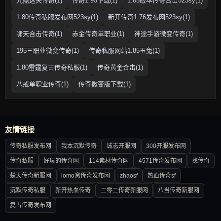
九鼎迷失传奇(1)
传奇1.95下载(1)
1.85版本传奇合击523sy(1)
1.80传奇私服发布网523sy(1)
新开传奇1.76发布网523sy(1)
啸天合击传奇(1)
赤金传奇单职业(1)
神途手游微变传奇(1)
195三职业微变传奇(1)
传奇私服网站1.85玉兔(1)
1.80雷霆复古传奇私服(1)
传奇黄金合击(1)
八戒单职业传奇(1)
传奇微变版下载(1)
友情链接
传奇私服发布网
我本沉默传奇
诚志开服网
300开服发布网
传奇私服
好玩的传奇网
114素材传奇网
4571传奇发布网
找传奇
楚天传奇新服网
lomo窝传奇发布网
zhaosf
热血传奇sf
沉默传奇私服
新开热血传奇
二零二传奇新服网
八当传奇新服网
复古传奇发布网