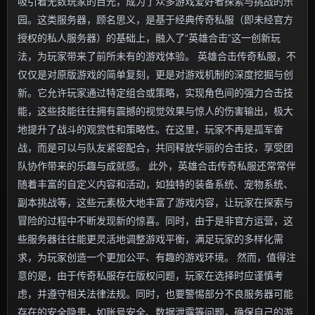
吸引着无数玩家的目光，成为了众多游戏爱好者探索与挑战的乐
园。这类服务器，顾名思义，是基于经典传奇私服（即未经官方
授权的私人服务器）的基础上，融入了“英雄合击”这一创新玩
法，为玩家带来了前所未有的游戏体验。 英雄合击传奇私服，不
仅仅是对原版游戏的简单复刻，更是对游戏机制的深度挖掘与创
新。它允许玩家通过特定组合或策略，实现角色间的强力合击技
能，这些技能往往拥有震撼的视觉效果与惊人的伤害输出，极大
地提升了战斗的观赏性和策略性。在这里，玩家不再是孤军奋
战，而是可以与队友紧密配合，共同释放华丽的合击技，享受团
队协作带来的乐趣与成就感。 此外，英雄合击传奇私服还常常伴
随着丰富的自定义内容和活动，如独特的装备系统、宠物系统、
副本挑战等，这些元素极大地丰富了游戏内容，让玩家在探索与
冒险的过程中不断发现新的惊喜。同时，由于是非官方运营，这
些服务器往往能更灵活地调整游戏平衡，满足玩家的多样化需
求，为玩家创造一个更加公平、有趣的游戏环境。 然而，值得注
意的是，由于传奇私服存在版权问题，玩家在选择时应谨慎考
虑，并遵守相关法律法规。同时，也要警惕部分不良服务器可能
存在的安全隐患，如账号安全、数据泄露等问题，确保自己的游