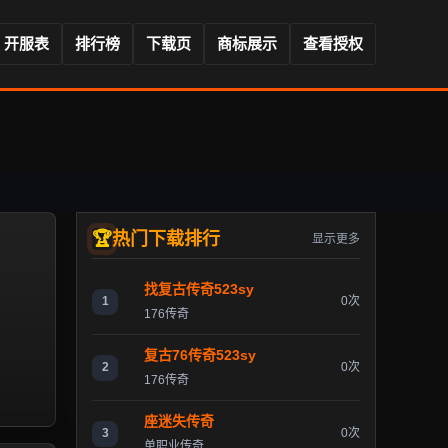
开服表
排行榜
下载页
商标展示
查看授权
热门下载排行
显示更多
找复古传奇523sy
1
0次
176传奇
复古76传奇523sy
2
0次
176传奇
座迷失传奇
3
0次
单职业传奇