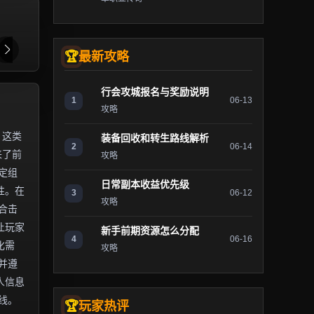
最新攻略
行会攻城报名与奖励说明
1
06-13
攻略
。这类
装备回收和转生路线解析
2
06-14
来了前
攻略
定组
日常副本收益优先级
性。在
3
06-12
攻略
合击
让玩家
新手前期资源怎么分配
4
06-16
化需
攻略
并遵
人信息
线。
玩家热评