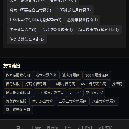
天堂青鳞微变传奇(1)
暗金传奇1.80(1)
盛大1.85英雄合击传奇(1)
1.95神龙皓月传奇(1)
1.85版本传奇3d国际版523sy(1)
恶魔单职业传奇(1)
传奇仙皇合击(1)
龙吟决微变传奇(1)
糖果传奇夜间模式195(1)
传奇英雄怎么合击(1)
友情链接
传奇私服发布网
我本沉默传奇
诚志开服网
300开服发布网
传奇私服
好玩的传奇网
114素材传奇网
4571传奇发布网
找传奇
楚天传奇新服网
lomo窝传奇发布网
zhaosf
热血传奇sf
沉默传奇私服
新开热血传奇
二零二传奇新服网
八当传奇新服网
复古传奇发布网
首页
开服表
排行榜
下载
关于我们
家长监护