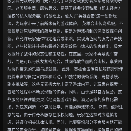
吸引着无数玩家的目光，成为了众多游戏爱好者探索与挑战的乐
园。这类服务器，顾名思义，是基于经典传奇私服（即未经官方
授权的私人服务器）的基础上，融入了“英雄合击”这一创新玩
法，为玩家带来了前所未有的游戏体验。 英雄合击传奇私服，不
仅仅是对原版游戏的简单复刻，更是对游戏机制的深度挖掘与创
新。它允许玩家通过特定组合或策略，实现角色间的强力合击技
能，这些技能往往拥有震撼的视觉效果与惊人的伤害输出，极大
地提升了战斗的观赏性和策略性。在这里，玩家不再是孤军奋
战，而是可以与队友紧密配合，共同释放华丽的合击技，享受团
队协作带来的乐趣与成就感。 此外，英雄合击传奇私服还常常伴
随着丰富的自定义内容和活动，如独特的装备系统、宠物系统、
副本挑战等，这些元素极大地丰富了游戏内容，让玩家在探索与
冒险的过程中不断发现新的惊喜。同时，由于是非官方运营，这
些服务器往往能更灵活地调整游戏平衡，满足玩家的多样化需
求，为玩家创造一个更加公平、有趣的游戏环境。 然而，值得注
意的是，由于传奇私服存在版权问题，玩家在选择时应谨慎考
虑，并遵守相关法律法规。同时，也要警惕部分不良服务器可能
存在的安全隐患，如账号安全、数据泄露等问题，确保自己的游