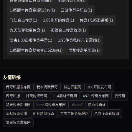
微变英雄合击传奇网站(1)
刺影传奇1.95(1)
1.85版本传奇高爆523sy(1)
云游传奇单职业(1)
飞仙合击传奇(1)
1.85刚开的传奇(1)
传奇sf195逍遥版(1)
九天仙梦微变传奇(1)
英雄合击传奇玫瑰(1)
复古1.80正版传奇手游(1)
1.95传奇私服元宝漏洞(1)
1.85版本传奇复古合击523sy(1)
黑龙传奇单职业(1)
友情链接
传奇私服发布网
我本沉默传奇
诚志开服网
300开服发布网
传奇私服
好玩的传奇网
114素材传奇网
4571传奇发布网
找传奇
楚天传奇新服网
lomo窝传奇发布网
zhaosf
热血传奇sf
沉默传奇私服
新开热血传奇
二零二传奇新服网
八当传奇新服网
复古传奇发布网