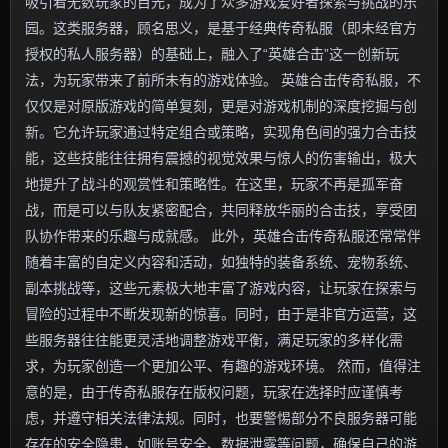
吸引着无数玩家的目光，成为了众多游戏爱好者探索与挑战的乐
园。这类服务器，顾名思义，是基于经典传奇私服（即未经官方
授权的私人服务器）的基础上，融入了“英雄合击”这一创新玩
法，为玩家带来了前所未有的游戏体验。 英雄合击传奇私服，不
仅仅是对原版游戏的简单复刻，更是对游戏机制的深度挖掘与创
新。它允许玩家通过特定组合或策略，实现角色间的强力合击技
能，这些技能往往拥有震撼的视觉效果与惊人的伤害输出，极大
地提升了战斗的观赏性和策略性。在这里，玩家不再是孤军奋
战，而是可以与队友紧密配合，共同释放华丽的合击技，享受团
队协作带来的乐趣与成就感。 此外，英雄合击传奇私服还常常伴
随着丰富的自定义内容和活动，如独特的装备系统、宠物系统、
副本挑战等，这些元素极大地丰富了游戏内容，让玩家在探索与
冒险的过程中不断发现新的惊喜。同时，由于是非官方运营，这
些服务器往往能更灵活地调整游戏平衡，满足玩家的多样化需
求，为玩家创造一个更加公平、有趣的游戏环境。 然而，值得注
意的是，由于传奇私服存在版权问题，玩家在选择时应谨慎考
虑，并遵守相关法律法规。同时，也要警惕部分不良服务器可能
存在的安全隐患，如账号安全、数据泄露等问题，确保自己的游