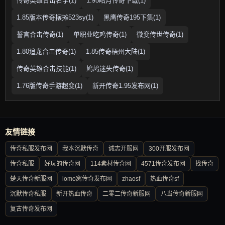
传奇英雄合击名字(1)
1.95皓月传奇下载(1)
1.85版本传奇摆摊523sy(1)
黑鹰传奇195下集(1)
誓言合击传奇(1)
单职业吃鸡传奇(1)
微变传世传奇(1)
1.80追龙合击传奇(1)
1.85传奇梧州大陆(1)
传奇英雄合击技能(1)
鸠鸠迷失传奇(1)
1.76版传奇手游超变(1)
新开传奇1.95发布网(1)
友情链接
传奇私服发布网
我本沉默传奇
诚志开服网
300开服发布网
传奇私服
好玩的传奇网
114素材传奇网
4571传奇发布网
找传奇
楚天传奇新服网
lomo窝传奇发布网
zhaosf
热血传奇sf
沉默传奇私服
新开热血传奇
二零二传奇新服网
八当传奇新服网
复古传奇发布网