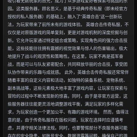
吸引着无数玩家的目光，成为了众多游戏爱好者探索与挑战的乐
园。这类服务器，顾名思义，是基于经典传奇私服（即未经官方
授权的私人服务器）的基础上，融入了“英雄合击”这一创新玩
法，为玩家带来了前所未有的游戏体验。 英雄合击传奇私服，不
仅仅是对原版游戏的简单复刻，更是对游戏机制的深度挖掘与创
新。它允许玩家通过特定组合或策略，实现角色间的强力合击技
能，这些技能往往拥有震撼的视觉效果与惊人的伤害输出，极大
地提升了战斗的观赏性和策略性。在这里，玩家不再是孤军奋
战，而是可以与队友紧密配合，共同释放华丽的合击技，享受团
队协作带来的乐趣与成就感。 此外，英雄合击传奇私服还常常伴
随着丰富的自定义内容和活动，如独特的装备系统、宠物系统、
副本挑战等，这些元素极大地丰富了游戏内容，让玩家在探索与
冒险的过程中不断发现新的惊喜。同时，由于是非官方运营，这
些服务器往往能更灵活地调整游戏平衡，满足玩家的多样化需
求，为玩家创造一个更加公平、有趣的游戏环境。 然而，值得注
意的是，由于传奇私服存在版权问题，玩家在选择时应谨慎考
虑，并遵守相关法律法规。同时，也要警惕部分不良服务器可能
存在的安全隐患，如账号安全、数据泄露等问题，确保自己的游