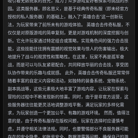
吸引着无数玩家的目光，成为了众多游戏爱好者探索与挑战的乐
园。这类服务器，顾名思义，是基于经典传奇私服（即未经官方
授权的私人服务器）的基础上，融入了“英雄合击”这一创新玩
法，为玩家带来了前所未有的游戏体验。 英雄合击传奇私服，不
仅仅是对原版游戏的简单复刻，更是对游戏机制的深度挖掘与创
新。它允许玩家通过特定组合或策略，实现角色间的强力合击技
能，这些技能往往拥有震撼的视觉效果与惊人的伤害输出，极大
地提升了战斗的观赏性和策略性。在这里，玩家不再是孤军奋
战，而是可以与队友紧密配合，共同释放华丽的合击技，享受团
队协作带来的乐趣与成就感。 此外，英雄合击传奇私服还常常伴
随着丰富的自定义内容和活动，如独特的装备系统、宠物系统、
副本挑战等，这些元素极大地丰富了游戏内容，让玩家在探索与
冒险的过程中不断发现新的惊喜。同时，由于是非官方运营，这
些服务器往往能更灵活地调整游戏平衡，满足玩家的多样化需
求，为玩家创造一个更加公平、有趣的游戏环境。 然而，值得注
意的是，由于传奇私服存在版权问题，玩家在选择时应谨慎考
虑，并遵守相关法律法规。同时，也要警惕部分不良服务器可能
存在的安全隐患，如账号安全、数据泄露等问题，确保自己的游