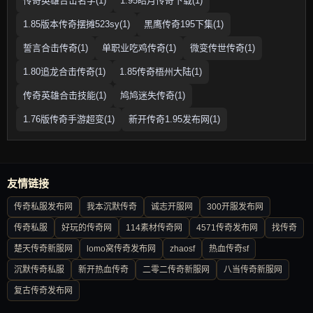
传奇英雄合击名字(1)
1.95皓月传奇下载(1)
1.85版本传奇摆摊523sy(1)
黑鹰传奇195下集(1)
誓言合击传奇(1)
单职业吃鸡传奇(1)
微变传世传奇(1)
1.80追龙合击传奇(1)
1.85传奇梧州大陆(1)
传奇英雄合击技能(1)
鸠鸠迷失传奇(1)
1.76版传奇手游超变(1)
新开传奇1.95发布网(1)
友情链接
传奇私服发布网
我本沉默传奇
诚志开服网
300开服发布网
传奇私服
好玩的传奇网
114素材传奇网
4571传奇发布网
找传奇
楚天传奇新服网
lomo窝传奇发布网
zhaosf
热血传奇sf
沉默传奇私服
新开热血传奇
二零二传奇新服网
八当传奇新服网
复古传奇发布网