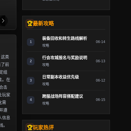
最新攻略
装备回收和转生路线解析
1
06-14
攻略
。这类
行会攻城报名与奖励说明
2
06-13
来了前
攻略
定组
日常副本收益优先级
性。在
3
06-12
攻略
合击
让玩家
跨服战场阵容搭配建议
4
06-15
化需
攻略
并遵
人信息
线。
玩家热评