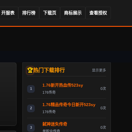
开服表
排行榜
下载页
商标展示
查看授权
热门下载排行
显示更多
1.76新开热血传523sy
1
0次
176传奇
1.76精品传奇今日新开523sy
2
0次
176传奇
弑神迷失传奇
3
0次
单职业传奇