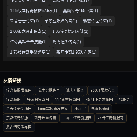
传奇英雄合击名字(1)
1.95皓月传奇下载(1)
1.85版本传奇摆摊523sy(1)
黑鹰传奇195下集(1)
誓言合击传奇(1)
单职业吃鸡传奇(1)
微变传世传奇(1)
1.80追龙合击传奇(1)
1.85传奇梧州大陆(1)
传奇英雄合击技能(1)
鸠鸠迷失传奇(1)
1.76版传奇手游超变(1)
新开传奇1.95发布网(1)
友情链接
传奇私服发布网
我本沉默传奇
诚志开服网
300开服发布网
传奇私服
好玩的传奇网
114素材传奇网
4571传奇发布网
找传奇
楚天传奇新服网
lomo窝传奇发布网
zhaosf
热血传奇sf
沉默传奇私服
新开热血传奇
二零二传奇新服网
八当传奇新服网
复古传奇发布网