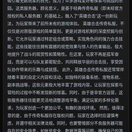
吸引着无数玩家的目光，成为了众多游戏爱好者探索与挑战的乐
园。这类服务器，顾名思义，是基于经典传奇私服（即未经官方
授权的私人服务器）的基础上，融入了“英雄合击”这一创新玩
法，为玩家带来了前所未有的游戏体验。 英雄合击传奇私服，不
仅仅是对原版游戏的简单复刻，更是对游戏机制的深度挖掘与创
新。它允许玩家通过特定组合或策略，实现角色间的强力合击技
能，这些技能往往拥有震撼的视觉效果与惊人的伤害输出，极大
地提升了战斗的观赏性和策略性。在这里，玩家不再是孤军奋
战，而是可以与队友紧密配合，共同释放华丽的合击技，享受团
队协作带来的乐趣与成就感。 此外，英雄合击传奇私服还常常伴
随着丰富的自定义内容和活动，如独特的装备系统、宠物系统、
副本挑战等，这些元素极大地丰富了游戏内容，让玩家在探索与
冒险的过程中不断发现新的惊喜。同时，由于是非官方运营，这
些服务器往往能更灵活地调整游戏平衡，满足玩家的多样化需
求，为玩家创造一个更加公平、有趣的游戏环境。 然而，值得注
意的是，由于传奇私服存在版权问题，玩家在选择时应谨慎考
虑，并遵守相关法律法规。同时，也要警惕部分不良服务器可能
存在的安全隐患，如账号安全、数据泄露等问题，确保自己的游