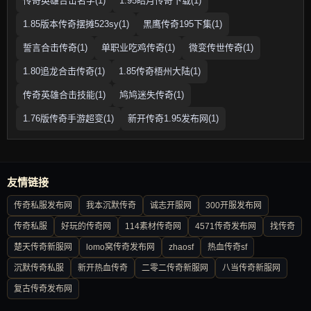
传奇英雄合击名字(1)
1.95皓月传奇下载(1)
1.85版本传奇摆摊523sy(1)
黑鹰传奇195下集(1)
誓言合击传奇(1)
单职业吃鸡传奇(1)
微变传世传奇(1)
1.80追龙合击传奇(1)
1.85传奇梧州大陆(1)
传奇英雄合击技能(1)
鸠鸠迷失传奇(1)
1.76版传奇手游超变(1)
新开传奇1.95发布网(1)
友情链接
传奇私服发布网
我本沉默传奇
诚志开服网
300开服发布网
传奇私服
好玩的传奇网
114素材传奇网
4571传奇发布网
找传奇
楚天传奇新服网
lomo窝传奇发布网
zhaosf
热血传奇sf
沉默传奇私服
新开热血传奇
二零二传奇新服网
八当传奇新服网
复古传奇发布网