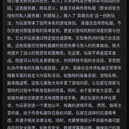
吸引着无数玩家的目光，成为了众多游戏爱好者探索与挑战的乐
园。这类服务器，顾名思义，是基于经典传奇私服（即未经官方
授权的私人服务器）的基础上，融入了“英雄合击”这一创新玩
法，为玩家带来了前所未有的游戏体验。 英雄合击传奇私服，不
仅仅是对原版游戏的简单复刻，更是对游戏机制的深度挖掘与创
新。它允许玩家通过特定组合或策略，实现角色间的强力合击技
能，这些技能往往拥有震撼的视觉效果与惊人的伤害输出，极大
地提升了战斗的观赏性和策略性。在这里，玩家不再是孤军奋
战，而是可以与队友紧密配合，共同释放华丽的合击技，享受团
队协作带来的乐趣与成就感。 此外，英雄合击传奇私服还常常伴
随着丰富的自定义内容和活动，如独特的装备系统、宠物系统、
副本挑战等，这些元素极大地丰富了游戏内容，让玩家在探索与
冒险的过程中不断发现新的惊喜。同时，由于是非官方运营，这
些服务器往往能更灵活地调整游戏平衡，满足玩家的多样化需
求，为玩家创造一个更加公平、有趣的游戏环境。 然而，值得注
意的是，由于传奇私服存在版权问题，玩家在选择时应谨慎考
虑，并遵守相关法律法规。同时，也要警惕部分不良服务器可能
存在的安全隐患，如账号安全、数据泄露等问题，确保自己的游