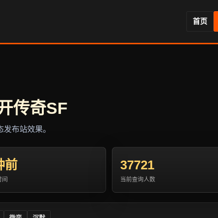
首页
开传奇SF
态发布站效果。
钟前
37721
时间
当前查询人数
微变
沉默