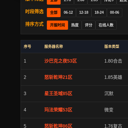
时段筛选
全部
06-12
12-18
18-24
00-06
排序方式
开服时间
热度
评分
在线人数
序号
服务器名称
版本类型
1
沙巴克之夜53区
1.80合击
2
怒斩乾坤21区
1.85英雄
3
星王圣域85区
沉默
4
玛法荣耀53区
微变
5
怒斩乾坤86区
1.76复古